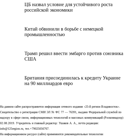
ЦБ назвал условие для устойчивого роста
российской экономики
Китай обвинили в борьбе с немецкой
промышленностью
Трамп решил ввести эмбарго против союзника
США
Британия присоединилась к кредиту Украине
на 90 миллиардов евро
На данном сайте распространяется информация сетевого издания «25-й регион Владивосток».
Свидетельство о регистрации СМИ ЭЛ № ФС 77 — 76391, выдано Федеральной службой по
надзору в сфере связи, информационных технологий и массовых коммуникаций (Роскомнадзор)
02.08.2019. Учредитель и главный редактор: Ушаков А. А., почта редакции:
info@125region.ru, тел.+79025056767.
На информационном ресурсе (сайте) применяются рекомендательные технологии