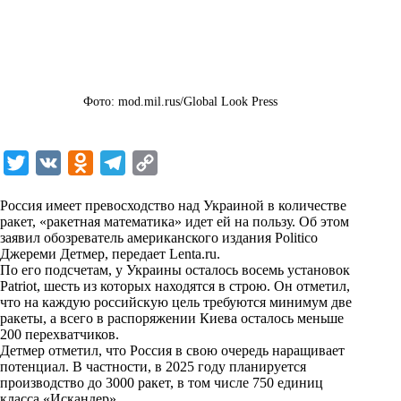
Фото: mod.mil.rus/Global Look Press
T
V
O
T
C
w
K
d
e
o
Россия имеет превосходство над Украиной в количестве
i
n
l
p
ракет, «ракетная математика» идет ей на пользу. Об этом
заявил обозреватель американского издания Politico
t
o
e
y
Джереми Детмер, передает
Lenta.ru
.
t
k
g
L
По его подсчетам, у Украины осталось восемь установок
Patriot, шесть из которых находятся в строю. Он отметил,
e
l
r
i
что на каждую российскую цель требуются минимум две
r
a
a
n
ракеты, а всего в распоряжении Киева осталось меньше
200 перехватчиков.
s
m
k
Детмер отметил, что Россия в свою очередь наращивает
s
потенциал. В частности, в 2025 году планируется
производство до 3000 ракет, в том числе 750 единиц
n
класса «Искандер».