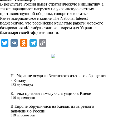
i
В результате Россия имеет стратегическую инициативу, а
также наращивает нагрузку на украинскую систему
k
противовоздушной обороны, говорится в статье.
Ранее американское издание The National Interest
i
подчеркнуло, что российские крылатые ракеты морского
базирования «Калибр» стали кошмаром для Украины
благодаря своей эффективности.
T
V
O
T
C
w
K
d
e
o
i
n
l
p
t
o
e
y
t
k
g
L
На Украине осудили Зеленского из-за его обращения
e
l
r
i
к Западу
423 просмотра
r
a
a
n
Кличко признал тяжелую ситуацию в Киеве
s
m
k
410 просмотров
s
В Европе обрушились на Каллас из-за резкого
n
заявления о России
319 просмотров
i