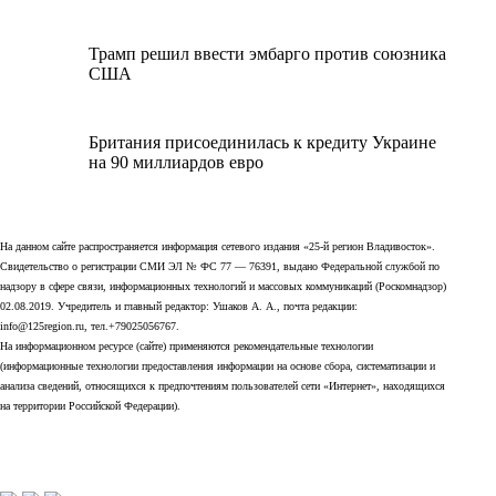
Трамп решил ввести эмбарго против союзника
США
Британия присоединилась к кредиту Украине
на 90 миллиардов евро
На данном сайте распространяется информация сетевого издания «25-й регион Владивосток».
Свидетельство о регистрации СМИ ЭЛ № ФС 77 — 76391, выдано Федеральной службой по
надзору в сфере связи, информационных технологий и массовых коммуникаций (Роскомнадзор)
02.08.2019. Учредитель и главный редактор: Ушаков А. А., почта редакции:
info@125region.ru, тел.+79025056767.
На информационном ресурсе (сайте) применяются рекомендательные технологии
(информационные технологии предоставления информации на основе сбора, систематизации и
анализа сведений, относящихся к предпочтениям пользователей сети «Интернет», находящихся
на территории Российской Федерации).