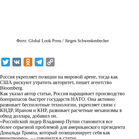
Фото: Global Look Press / Jürgen Schwenkenbecher
T
V
O
T
C
w
K
d
e
o
Россия укрепляет позиции на мировой арене, тогда как
i
n
l
p
США рискуют утратить авторитет, пишет агентство
Bloomberg.
t
o
e
y
Как указал автор статьи, Россия наращивает производство
t
k
g
L
боеприпасов быстрее государств НАТО. Она активно
развивает беспилотные технологии, укрепляет связи с
e
l
r
i
КНДР, Ираном и КНР, развивает расчетные механизмы в
r
a
a
n
обход доллара, добавил он.
«Российский лидер Владимир Путин становится все
s
m
k
более серьезной проблемой для американского президента
s
Дональда Трампа, который позиционирует себя как
миротворец», — говорится в статье.