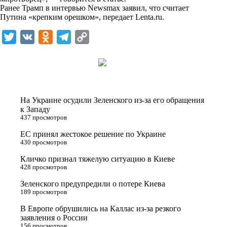
n
Ранее Трамп в интервью Newsmax заявил, что считает
i
Путина «крепким орешком», передает
Lenta.ru
.
k
T
V
O
T
C
i
w
K
d
e
o
i
n
l
p
t
o
e
y
t
k
g
L
На Украине осудили Зеленского из-за его обращения
e
l
r
i
к Западу
437 просмотров
r
a
a
n
ЕС принял жестокое решение по Украине
s
m
k
430 просмотров
s
Кличко признал тяжелую ситуацию в Киеве
n
428 просмотров
i
Зеленского предупредили о потере Киева
189 просмотров
k
i
В Европе обрушились на Каллас из-за резкого
заявления о России
156 просмотров