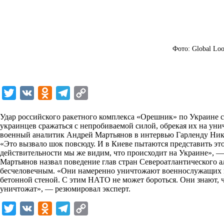
Фото: Global Loo
T
V
O
T
C
w
K
d
e
o
Удар российского ракетного комплекса «Орешник» по Украине ст
i
n
l
p
украинцев сражаться с непробиваемой силой, обрекая их на ун
военный аналитик Андрей Мартьянов в интервью Гарленду Ник
t
o
e
y
«Это вызвало шок повсюду. И в Киеве пытаются представить это 
t
k
g
L
действительности мы же видим, что происходит на Украине», — 
Мартьянов назвал поведение глав стран Североатлантического 
e
l
r
i
бесчеловечным. «Они намеренно уничтожают военнослужащих и
r
a
a
n
бетонной стеной. С этим НАТО не может бороться. Они знают, ч
уничтожат», — резюмировал эксперт.
s
m
k
s
T
V
O
T
C
n
w
K
d
e
o