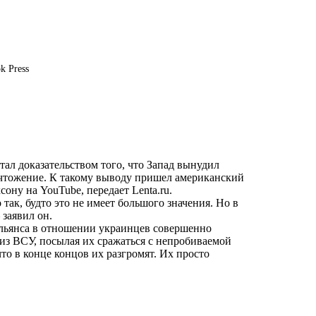
k Press
ал доказательством того, что Запад вынудил
ичтожение. К такому выводу пришел американский
сону на YouTube, передает
Lenta.ru
.
так, будто это не имеет большого значения. Но в
заявил он.
альянса в отношении украинцев совершенно
з ВСУ, посылая их сражаться с непробиваемой
то в конце концов их разгромят. Их просто