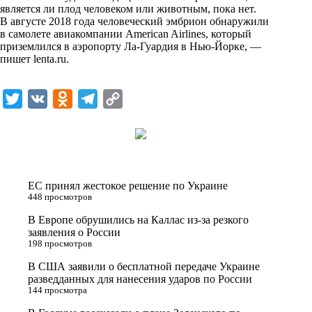
является ли плод человеком или животным, пока нет.
k
В августе 2018 года человеческий эмбрион обнаружили
в самолете авиакомпании American Airlines, который
i
приземлился в аэропорту Ла-Гуардия в Нью-Йорке, —
пишет
lenta.ru
.
T
V
O
T
C
w
K
d
e
o
i
n
l
p
t
o
e
y
t
k
g
L
ЕС принял жестокое решение по Украине
e
l
r
i
448 просмотров
r
a
a
n
В Европе обрушились на Каллас из-за резкого
заявления о России
s
m
k
198 просмотров
s
В США заявили о бесплатной передаче Украине
n
разведданных для нанесения ударов по России
144 просмотра
i