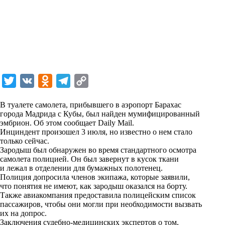
T
V
O
T
C
w
K
d
e
o
В туалете самолета, прибывшего в аэропорт Барахас
i
n
l
p
города Мадрида с Кубы, был найден мумифицированный
эмбрион. Об этом сообщает Daily Mail.
t
o
e
y
Инциндент произошел 3 июля, но известно о нем стало
t
k
g
L
только сейчас.
Зародыш был обнаружен во время стандартного осмотра
e
l
r
i
самолета полицией. Он был завернут в кусок ткани
r
a
a
n
и лежал в отделении для бумажных полотенец.
Полиция допросила членов экипажа, которые заявили,
s
m
k
что понятия не имеют, как зародыш оказался на борту.
s
Также авиакомпания предоставила полицейским список
пассажиров, чтобы они могли при необходимости вызвать
n
их на допрос.
i
Заключения судебно-медицинских экспертов о том,