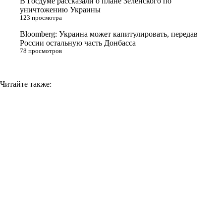
В Госдуме рассказали о плане Зеленского по
k
уничтожению Украины
i
123 просмотра
Bloomberg: Украина может капитулировать, передав
России остальную часть Донбасса
78 просмотров
Читайте также: