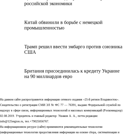
российской экономики
Китай обвинили в борьбе с немецкой
промышленностью
Трамп решил ввести эмбарго против союзника
США
Британия присоединилась к кредиту Украине
на 90 миллиардов евро
На данном сайте распространяется информация сетевого издания «25-й регион Владивосток».
Свидетельство о регистрации СМИ ЭЛ № ФС 77 — 76391, выдано Федеральной службой по
надзору в сфере связи, информационных технологий и массовых коммуникаций (Роскомнадзор)
02.08.2019. Учредитель и главный редактор: Ушаков А. А., почта редакции:
info@125region.ru, тел.+79025056767.
На информационном ресурсе (сайте) применяются рекомендательные технологии
(информационные технологии предоставления информации на основе сбора, систематизации и