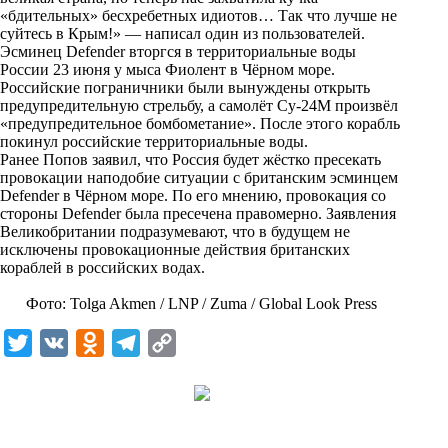
n
«бдительных» бесхребетных идиотов… Так что лучше не
i
суйтесь в Крым!» — написал один из пользователей.
Эсминец Defender вторгся в территориальные воды
k
России 23 июня у мыса Фиолент в Чёрном море.
Российские пограничники были вынуждены открыть
i
предупредительную стрельбу, а самолёт Су-24М произвёл
«предупредительное бомбометание». После этого корабль
покинул российские территориальные воды.
Ранее Попов заявил, что Россия будет жёстко пресекать
провокации наподобие ситуации с британским эсминцем
Defender в Чёрном море. По его мнению, провокация со
стороны Defender была пресечена правомерно. Заявления
Великобритании подразумевают, что в будущем не
исключены провокационные действия британских
кораблей в российских водах.
Фото: Tolga Akmen / LNP / Zuma / Global Look Press
T
V
O
T
C
w
K
d
e
o
i
n
l
p
t
o
e
y