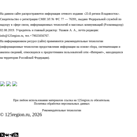
На данном сайте распространяется информация сетевого издания «25-й регион Владивосток».
Свидетельство о регистрации СМИ ЭЛ № ФС 77 — 76391, выдано Федеральной службой по
надзору в сфере связи, информационных технологий и массовых коммуникаций (Роскомнадзор)
02.08.2019. Учредитель и главный редактор: Ушаков А. А., почта редакции:
info@125region.ru, тел.+79025056767.
На информационном ресурсе (сайте) применяются рекомендательные технологии
(информационные технологии предоставления информации на основе сбора, систематизации и
анализа сведений, относящихся к предпочтениям пользователей сети «Интернет», находящихся
на территории Российской Федерации).
При любом использовании материалов ссылка на 125region.ru обязательна.
Политика обработки персональных данных
Рекомендательные технологии
© 125region.ru, 2026