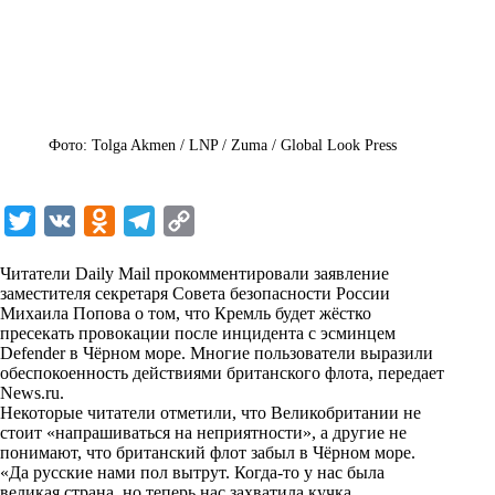
Фото: Tolga Akmen / LNP / Zuma / Global Look Press
T
V
O
T
C
w
K
d
e
o
Читатели Daily Mail прокомментировали заявление
i
n
l
p
заместителя секретаря Совета безопасности России
Михаила Попова о том, что Кремль будет жёстко
t
o
e
y
пресекать провокации после инцидента с эсминцем
t
k
g
L
Defender в Чёрном море. Многие пользователи выразили
обеспокоенность действиями британского флота, передает
e
l
r
i
News.ru
.
r
a
a
n
Некоторые читатели отметили, что Великобритании не
стоит «напрашиваться на неприятности», а другие не
s
m
k
понимают, что британский флот забыл в Чёрном море.
s
«Да русские нами пол вытрут. Когда-то у нас была
великая страна, но теперь нас захватила кучка