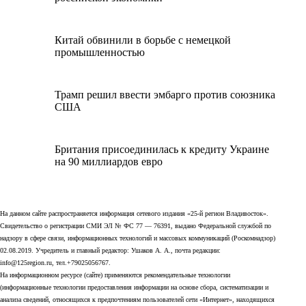
Китай обвинили в борьбе с немецкой
промышленностью
Трамп решил ввести эмбарго против союзника
США
Британия присоединилась к кредиту Украине
на 90 миллиардов евро
На данном сайте распространяется информация сетевого издания «25-й регион Владивосток».
Свидетельство о регистрации СМИ ЭЛ № ФС 77 — 76391, выдано Федеральной службой по
надзору в сфере связи, информационных технологий и массовых коммуникаций (Роскомнадзор)
02.08.2019. Учредитель и главный редактор: Ушаков А. А., почта редакции:
info@125region.ru, тел.+79025056767.
На информационном ресурсе (сайте) применяются рекомендательные технологии
(информационные технологии предоставления информации на основе сбора, систематизации и
анализа сведений, относящихся к предпочтениям пользователей сети «Интернет», находящихся