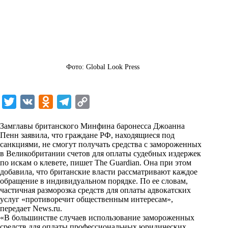
Фото: Global Look Press
T
V
O
T
C
w
K
d
e
o
Замглавы британского Минфина баронесса Джоанна
i
n
l
p
Пенн заявила, что граждане РФ, находящиеся под
санкциями, не смогут получать средства с замороженных
t
o
e
y
в Великобритании счетов для оплаты судебных издержек
t
k
g
L
по искам о клевете, пишет The Guardian. Она при этом
добавила, что британские власти рассматривают каждое
e
l
r
i
обращение в индивидуальном порядке. По ее словам,
r
a
a
n
частичная разморозка средств для оплаты адвокатских
услуг «противоречит общественным интересам»,
s
m
k
передает
News.ru.
s
«В большинстве случаев использование замороженных
средств для оплаты профессиональных юридических