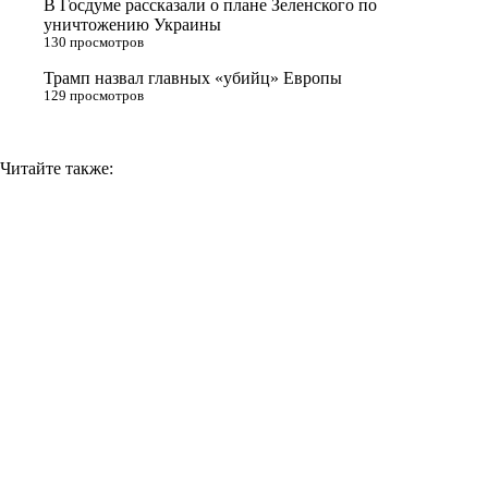
В Госдуме рассказали о плане Зеленского по
k
уничтожению Украины
i
130 просмотров
Трамп назвал главных «убийц» Европы
129 просмотров
Читайте также: