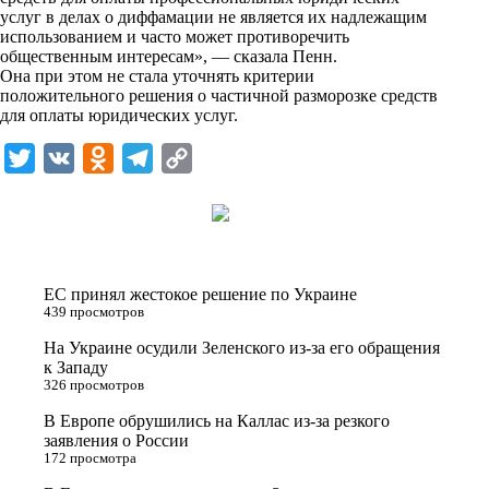
n
услуг в делах о диффамации не является их надлежащим
i
использованием и часто может противоречить
общественным интересам», — сказала Пенн.
k
Она при этом не стала уточнять критерии
положительного решения о частичной разморозке средств
i
для оплаты юридических услуг.
T
V
O
T
C
w
K
d
e
o
i
n
l
p
t
o
e
y
t
k
g
L
ЕС принял жестокое решение по Украине
e
l
r
i
439 просмотров
r
a
a
n
На Украине осудили Зеленского из-за его обращения
к Западу
s
m
k
326 просмотров
s
В Европе обрушились на Каллас из-за резкого
n
заявления о России
172 просмотра
i