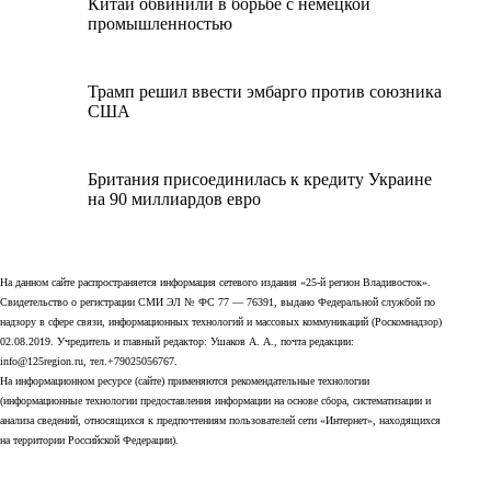
Китай обвинили в борьбе с немецкой
промышленностью
Трамп решил ввести эмбарго против союзника
США
Британия присоединилась к кредиту Украине
на 90 миллиардов евро
На данном сайте распространяется информация сетевого издания «25-й регион Владивосток».
Свидетельство о регистрации СМИ ЭЛ № ФС 77 — 76391, выдано Федеральной службой по
надзору в сфере связи, информационных технологий и массовых коммуникаций (Роскомнадзор)
02.08.2019. Учредитель и главный редактор: Ушаков А. А., почта редакции:
info@125region.ru, тел.+79025056767.
На информационном ресурсе (сайте) применяются рекомендательные технологии
(информационные технологии предоставления информации на основе сбора, систематизации и
анализа сведений, относящихся к предпочтениям пользователей сети «Интернет», находящихся
на территории Российской Федерации).