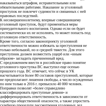
i
наказываться штрафом, исправительными или
обязательными работами. Наказание за уголовный
k
проступок не повлечет судимости и связанных с ней
правовых последствий.
i
К несовершеннолетнему, впервые совершившему
уголовный проступок, будут применяться меры
принудительного воспитания. Однако если он будет
систематически их не исполнять, то может попасть под
уголовную ответственность.
Кроме того, согласно законопроекту уголовной
ответственности можно избежать за преступления не
только небольшой, но и средней тяжести. Для этого
преступник должен возместить ущерб или «иным
образом» загладить причиненный вред.
С предложением ввести в российское право понятие
уголовного проступка ВС выступил еще осенью
прошлого года. ВС отмечает, что сейчас в УК
насчитывается более 80 составов преступлений, которые
не предполагают лишения свободы, а число осужденных
по ним только в 2016 г. превысило 40 000 человек.
Поправки позволят «более справедливо
классифицировать преступные деяния» и
дифференцировать ответственность в зависимости от
характера общественной опасности, а также упростить
судебную процедуру рассмотрения уголовных дел,