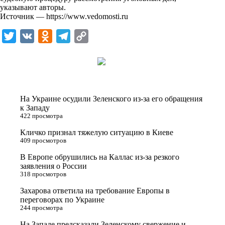
указывают авторы.
Источник —
https://www.vedomosti.ru
T
V
O
T
C
w
K
d
e
o
i
n
l
p
t
o
e
y
t
k
g
L
На Украине осудили Зеленского из-за его обращения
e
l
r
i
к Западу
422 просмотра
r
a
a
n
Кличко признал тяжелую ситуацию в Киеве
s
m
k
409 просмотров
s
В Европе обрушились на Каллас из-за резкого
n
заявления о России
318 просмотров
i
Захарова ответила на требование Европы в
k
переговорах по Украине
i
244 просмотра
На Западе предсказали Зеленскому свержение и