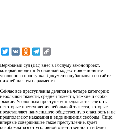
T
V
O
T
C
w
K
d
e
o
Верховный суд (ВС) внес в Госдуму законопроект,
i
n
l
p
который вводит в Уголовный кодекс новое понятие
уголовного проступка. Документ
t
o
e
y
опубликован
на сайте
нижней палаты парламента.
t
k
g
L
Сейчас все преступления делятся на четыре категории:
e
l
r
i
небольшой тяжести, средней тяжести, тяжкие и особо
r
a
a
n
тяжкие. Уголовным проступком предлагается считать
некоторые преступления небольшой тяжести, которые
s
m
k
представляют наименьшую общественную опасность и не
s
предполагают наказания в виде лишения свободы. Лицо,
впервые совершившее такое преступление, будет
n
освобождаться от уголовной ответственности и будет