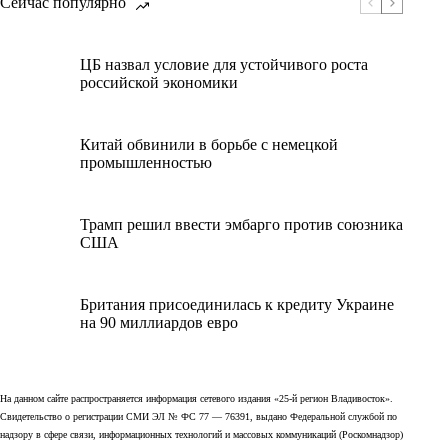
Сейчас популярно
ЦБ назвал условие для устойчивого роста
российской экономики
Китай обвинили в борьбе с немецкой
промышленностью
Трамп решил ввести эмбарго против союзника
США
Британия присоединилась к кредиту Украине
на 90 миллиардов евро
На данном сайте распространяется информация сетевого издания «25-й регион Владивосток».
Свидетельство о регистрации СМИ ЭЛ № ФС 77 — 76391, выдано Федеральной службой по
надзору в сфере связи, информационных технологий и массовых коммуникаций (Роскомнадзор)