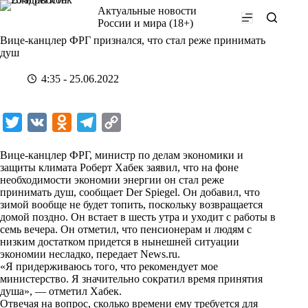
Перейти
Актуальные новости
к
России и мира (18+)
сути
Вице-канцлер ФРГ признался, что стал реже принимать
душ
4:35 - 25.06.2022
T
V
O
T
C
w
K
d
e
o
Вице-канцлер ФРГ, министр по делам экономики и
i
n
l
p
защиты климата Роберт Хабек заявил, что на фоне
необходимости экономии энергии он стал реже
t
o
e
y
принимать душ, сообщает Der Spiegel. Он добавил, что
t
k
g
L
зимой вообще не будет топить, поскольку возвращается
домой поздно. Он встает в шесть утра и уходит с работы в
e
l
r
i
семь вечера. Он отметил, что пенсионерам и людям с
r
a
a
n
низким достатком придется в нынешней ситуации
экономии несладко, передает
News.ru
.
s
m
k
«Я придерживаюсь того, что рекомендует мое
s
министерство. Я значительно сократил время принятия
душа», — отметил Хабек.
n
Отвечая на вопрос, сколько времени ему требуется для