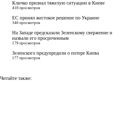
Кличко признал тяжелую ситуацию в Киеве
s
m
k
418 просмотров
s
ЕС принял жестокое решение по Украине
n
346 просмотров
i
На Западе предсказали Зеленскому свержение и
назвали его просроченным
k
179 просмотров
i
Зеленского предупредили о потере Киева
177 просмотров
Читайте также: