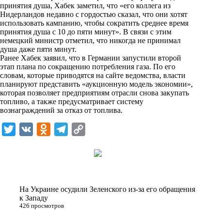
i
принятия душа, Хабек заметил, что «его коллега из
Нидерландов недавно с гордостью сказал, что они хотят
k
использовать кампанию, чтобы сократить среднее время
принятия душа с 10 до пяти минут». В связи с этим
i
немецкий министр отметил, что никогда не принимал
душа даже пяти минут.
Ранее Хабек заявил, что в Германии запустили второй
этап плана по сокращению потребления газа. По его
словам, которые приводятся на сайте ведомства, власти
планируют представить «аукционную модель экономии»,
которая позволяет предприятиям отрасли снова закупать
топливо, а также предусматривает систему
вознаграждений за отказ от топлива.
T
V
O
T
C
w
K
d
e
o
i
n
l
p
t
o
e
y
t
k
g
L
На Украине осудили Зеленского из-за его обращения
e
l
r
i
к Западу
426 просмотров
r
a
a
n