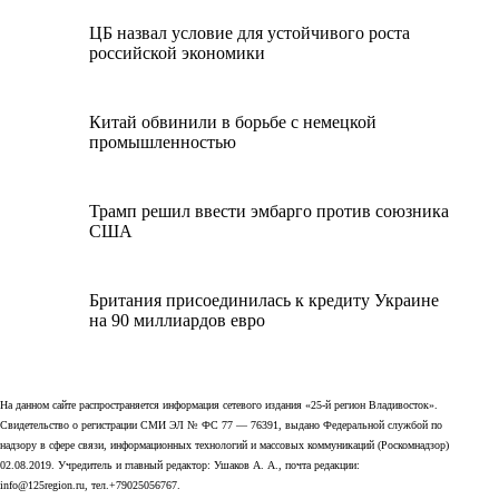
ЦБ назвал условие для устойчивого роста
российской экономики
Китай обвинили в борьбе с немецкой
промышленностью
Трамп решил ввести эмбарго против союзника
США
Британия присоединилась к кредиту Украине
на 90 миллиардов евро
На данном сайте распространяется информация сетевого издания «25-й регион Владивосток».
Свидетельство о регистрации СМИ ЭЛ № ФС 77 — 76391, выдано Федеральной службой по
надзору в сфере связи, информационных технологий и массовых коммуникаций (Роскомнадзор)
02.08.2019. Учредитель и главный редактор: Ушаков А. А., почта редакции:
info@125region.ru, тел.+79025056767.