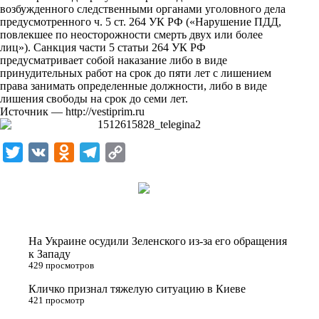
i
возбужденного следственными органами уголовного дела
предусмотренного ч. 5 ст. 264 УК РФ («Нарушение ПДД,
k
повлекшее по неосторожности смерть двух или более
лиц»). Санкция части 5 статьи 264 УК РФ
i
предусматривает собой наказание либо в виде
принудительных работ на срок до пяти лет с лишением
права занимать определенные должности, либо в виде
лишения свободы на срок до семи лет.
Источник —
http://vestiprim.ru
T
V
O
T
C
w
K
d
e
o
i
n
l
p
t
o
e
y
t
k
g
L
На Украине осудили Зеленского из-за его обращения
e
l
r
i
к Западу
429 просмотров
r
a
a
n
Кличко признал тяжелую ситуацию в Киеве
s
m
k
421 просмотр
s