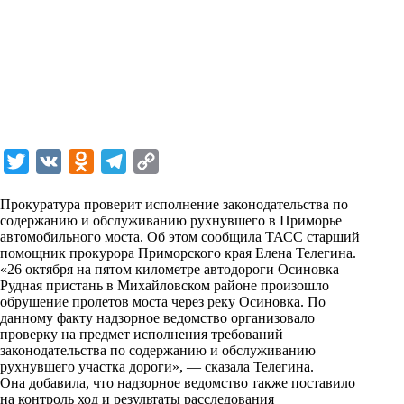
T
V
O
T
C
w
K
d
e
o
Прокуратура проверит исполнение законодательства по
i
n
l
p
содержанию и обслуживанию рухнувшего в Приморье
автомобильного моста. Об этом сообщила ТАСС старший
t
o
e
y
помощник прокурора Приморского края Елена Телегина.
t
k
g
L
«26 октября на пятом километре автодороги Осиновка —
Рудная пристань в Михайловском районе произошло
e
l
r
i
обрушение пролетов моста через реку Осиновка. По
r
a
a
n
данному факту надзорное ведомство организовало
проверку на предмет исполнения требований
s
m
k
законодательства по содержанию и обслуживанию
s
рухнувшего участка дороги», — сказала Телегина.
Она добавила, что надзорное ведомство также поставило
n
на контроль ход и результаты расследования