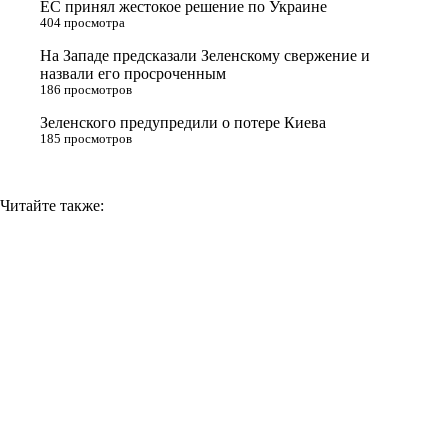
ЕС принял жестокое решение по Украине
n
404 просмотра
i
На Западе предсказали Зеленскому свержение и
назвали его просроченным
k
186 просмотров
i
Зеленского предупредили о потере Киева
185 просмотров
Читайте также: