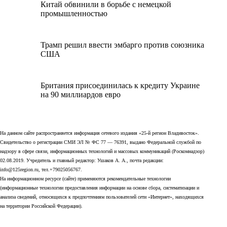
Китай обвинили в борьбе с немецкой
промышленностью
Трамп решил ввести эмбарго против союзника
США
Британия присоединилась к кредиту Украине
на 90 миллиардов евро
На данном сайте распространяется информация сетевого издания «25-й регион Владивосток».
Свидетельство о регистрации СМИ ЭЛ № ФС 77 — 76391, выдано Федеральной службой по
надзору в сфере связи, информационных технологий и массовых коммуникаций (Роскомнадзор)
02.08.2019. Учредитель и главный редактор: Ушаков А. А., почта редакции:
info@125region.ru, тел.+79025056767.
На информационном ресурсе (сайте) применяются рекомендательные технологии
(информационные технологии предоставления информации на основе сбора, систематизации и
анализа сведений, относящихся к предпочтениям пользователей сети «Интернет», находящихся
на территории Российской Федерации).