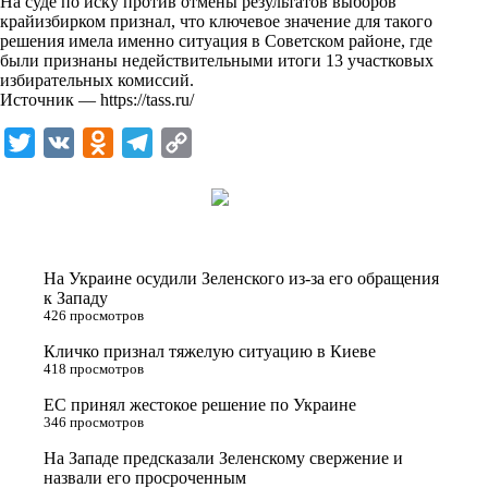
На суде по иску против отмены результатов выборов
крайизбирком признал, что ключевое значение для такого
решения имела именно ситуация в Советском районе, где
были признаны недействительными итоги 13 участковых
избирательных комиссий.
Источник —
https://tass.ru/
T
V
O
T
C
w
K
d
e
o
i
n
l
p
t
o
e
y
t
k
g
L
На Украине осудили Зеленского из-за его обращения
e
l
r
i
к Западу
426 просмотров
r
a
a
n
Кличко признал тяжелую ситуацию в Киеве
s
m
k
418 просмотров
s
ЕС принял жестокое решение по Украине
n
346 просмотров
i
На Западе предсказали Зеленскому свержение и
назвали его просроченным
k