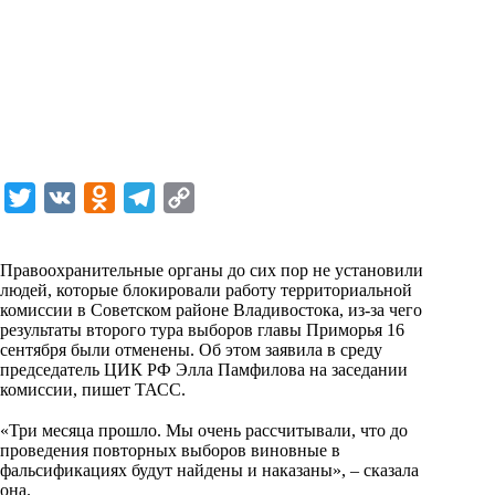
T
V
O
T
C
w
K
d
e
o
i
n
l
p
Правоохранительные органы до сих пор не установили
людей, которые блокировали работу территориальной
t
o
e
y
комиссии в Советском районе Владивостока, из-за чего
t
k
g
L
результаты второго тура выборов главы Приморья 16
сентября были отменены. Об этом заявила в среду
e
l
r
i
председатель ЦИК РФ Элла Памфилова на заседании
r
a
a
n
комиссии, пишет ТАСС.
⠀
s
m
k
«Три месяца прошло. Мы очень рассчитывали, что до
s
проведения повторных выборов виновные в
фальсификациях будут найдены и наказаны», – сказала
n
она.