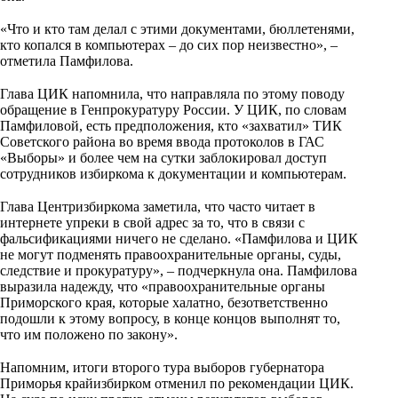
i
⠀
«Что и кто там делал с этими документами, бюллетенями,
k
кто копался в компьютерах – до сих пор неизвестно», –
i
отметила Памфилова.
⠀
Глава ЦИК напомнила, что направляла по этому поводу
обращение в Генпрокуратуру России. У ЦИК, по словам
Памфиловой, есть предположения, кто «захватил» ТИК
Советского района во время ввода протоколов в ГАС
«Выборы» и более чем на сутки заблокировал доступ
сотрудников избиркома к документации и компьютерам.
⠀
Глава Центризбиркома заметила, что часто читает в
интернете упреки в свой адрес за то, что в связи с
фальсификациями ничего не сделано. «Памфилова и ЦИК
не могут подменять правоохранительные органы, суды,
следствие и прокуратуру», – подчеркнула она. Памфилова
выразила надежду, что «правоохранительные органы
Приморского края, которые халатно, безответственно
подошли к этому вопросу, в конце концов выполнят то,
что им положено по закону».
⠀
Напомним, итоги второго тура выборов губернатора
Приморья крайизбирком отменил по рекомендации ЦИК.