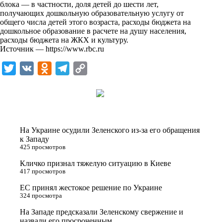
блока — в частности, доля детей до шести лет,
получающих дошкольную образовательную услугу от
общего числа детей этого возраста, расходы бюджета на
дошкольное образование в расчете на душу населения,
расходы бюджета на ЖКХ и культуру.
Источник —
https://www.rbc.ru
T
V
O
T
C
w
K
d
e
o
i
n
l
p
t
o
e
y
t
k
g
L
На Украине осудили Зеленского из-за его обращения
e
l
r
i
к Западу
425 просмотров
r
a
a
n
Кличко признал тяжелую ситуацию в Киеве
s
m
k
417 просмотров
s
ЕС принял жестокое решение по Украине
n
324 просмотра
i
На Западе предсказали Зеленскому свержение и
назвали его просроченным
k