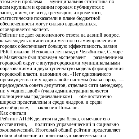
этом же и проблема — муниципальная статистика по
всем крупным и средним городам публикуется с
запозданием, не всегда регулярно, а кроме того,
статистические показатели в плане бюджетной
обеспеченности могут сильно варьироваться,
оговаривается эксперт.
Рейтинг не дает однозначного ответа на давний вопрос,
какая модель организации местного самоуправления в
городах обеспечивает большую эффективность, заявил
РБК Пожалов. Несколько лет назад в Челябинске, Самаре
и Махачкале был проведен эксперимент — разделение на
городской округ с внутригородскими муниципальными
образованиями и двухступенчатую модель формирования
городской власти, напомнил он. «Нет однозначного
преимущества ни у «двуглавой» системы (глава города —
председатель совета депутатов, отдельно сити-менеджер),
ни у «одноглавой» (глава администрации является
полноценным градоначальником) — обе достаточно
широко представлены и среди лидеров, и среди
аутсайдеров», — заключил Пожалов.
Как считали.
Рейтинг АПЭК делится на два блока, отмечают его
составители, — политико-управленческий и социально-
экономический. Итоговый общий рейтинг представляет
собой обобщение из политико-управленческого и