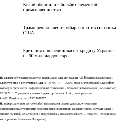
Китай обвинили в борьбе с немецкой
промышленностью
Трамп решил ввести эмбарго против союзника
США
Британия присоединилась к кредиту Украине
на 90 миллиардов евро
На данном сайте распространяется информация сетевого издания «25-й регион Владивосток».
Свидетельство о регистрации СМИ ЭЛ № ФС 77 — 76391, выдано Федеральной службой по
надзору в сфере связи, информационных технологий и массовых коммуникаций (Роскомнадзор)
02.08.2019. Учредитель и главный редактор: Ушаков А. А., почта редакции:
info@125region.ru, тел.+79025056767.
На информационном ресурсе (сайте) применяются рекомендательные технологии
(информационные технологии предоставления информации на основе сбора, систематизации и
анализа сведений, относящихся к предпочтениям пользователей сети «Интернет», находящихся
на территории Российской Федерации).