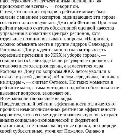
идее страховать от субъективизма оценок, но так
происходит не всегда», — говорит он.
С тем, что позиция городов в рейтинге может быть
связана с мнением экспертов, оценивающих эти города,
согласен политконсультант Дмитрий Фетисов. При этом
рейтинг можно считать объективной оценкой качества
управления в областных центрах регионов, хотя
отдельные позиции вызывают вопросы. «Например,
сложно объяснять места в группе лидеров Салехарда и
Ростова-на-Дону, к деятельности глав которых есть
серьезные претензии по ЖКХ и уборке города», —
говорит он (в Салехарде были регулярные проблемы с
отключением электроэнергии, а заместителя мэра
Ростова-на-Дону по вопросам ЖКХ летом уволили в
связи с утратой доверия). «В целом середнячки, но никак
не лидеры», — считает Фетисов. Но таких моментов в
рейтинге мало, а сама методика подробно объяснена и не
вызывает вопросов, заключает он.
Возможны ли глобальные выводы.
Представленный рейтинг эффективности отличается от
прочих и немногочисленных рейтингов эффективности
мэров тем, что в его методике значительную роль играет
анализ социально-экономической и бюджетной
статистики, а не только экспертные оценки, по природе
своей субъективные, уточняет Пожалов. Однако в