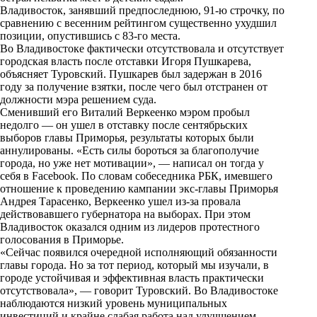
Владивосток, занявший предпоследнюю, 91-ю строчку, по
сравнению с весенним рейтингом существенно ухудшил
позиции, опустившись с 83-го места.
Во Владивостоке фактически отсутствовала и отсутствует
городская власть после отставки Игоря Пушкарева,
объясняет Туровский. Пушкарев был задержан в 2016
году за получение взятки, после чего был отстранен от
должности мэра решением суда.
Сменивший его Виталий Веркеенко мэром пробыл
недолго — он ушел в отставку после сентябрьских
выборов главы Приморья, результаты которых были
аннулированы. «Есть силы бороться за благополучие
города, но уже нет мотивации», — написал он тогда у
себя в Facebook. По словам собеседника РБК, имевшего
отношение к проведению кампании экс-главы Приморья
Андрея Тарасенко, Веркеенко ушел из-за провала
действовавшего губернатора на выборах. При этом
Владивосток оказался одним из лидеров протестного
голосования в Приморье.
«Сейчас появился очередной исполняющий обязанности
главы города. Но за тот период, который мы изучали, в
городе устойчивая и эффективная власть практически
отсутствовала», — говорит Туровский. Во Владивостоке
наблюдаются низкий уровень муниципальных
инвестиций и крайне слабая работа над улучшением