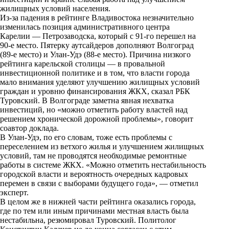
жилищных условий населения.
Из-за падения в рейтинге Владивостока незначительно
изменилась позиция административного центра
Карелии — Петрозаводска, который с 91-го перешел на
90-е место.​ Пятерку аутсайдеров дополняют Волгоград
(89-е место) и Улан-Удэ (88-е место). Причина низкого
рейтинга карельской столицы — в провальной
инвестиционной политике и в том, что власти города
мало внимания уделяют улучшению жилищных условий
граждан и уровню финансирования ЖКХ, сказал РБК
Туровский. В Волгограде заметна явная нехватка
инвестиций, но «можно отметить работу властей над
решением хронической дорожной проблемы», говорит
соавтор доклада.
В Улан-Удэ, по его словам, тоже есть проблемы с
переселением из ветхого жилья и улучшением жилищных
условий, там не проводятся необходимые ремонтные
работы в системе ЖКХ. «Можно отметить нестабильность
городской власти и вероятность очередных кадровых
перемен в связи с выборами будущего года», — отметил
эксперт.
В целом же в нижней части рейтинга оказались города,
где по тем или иным причинами местная власть была
нестабильна, резюмировал Туровский. Политолог