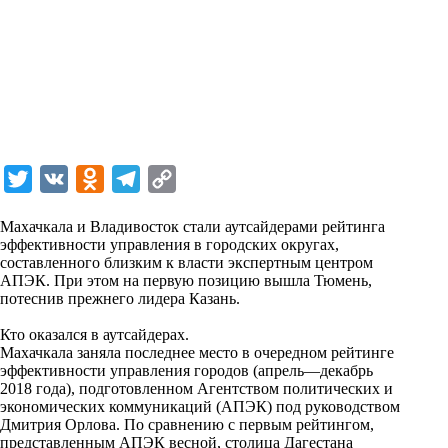
T
V
O
T
C
w
K
d
e
o
Махачкала и Владивосток стали аутсайдерами рейтинга
i
n
l
p
эффективности управления в городских округах,
составленного близким к власти экспертным центром
t
o
e
y
АПЭК. При этом на первую позицию вышла Тюмень,
t
k
g
L
потеснив прежнего лидера Казань.
e
l
r
i
Кто оказался в аутсайдерах.
r
a
a
n
Махачкала заняла последнее место в очередном рейтинге
эффективности управления городов (апрель—декабрь
s
m
k
2018 года), подготовленном Агентством политических и
s
экономических коммуникаций (АПЭК) под руководством
Дмитрия Орлова. По сравнению с первым рейтингом,
n
представленным АПЭК весной, столица Дагестана