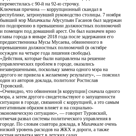
i
переместилась с 90-й на 92-ю строчку.
Ключевая причина — коррупционный скандал в
k
республике, затронувший руководство столицы. 7 ноября
бывший мэр Махачкалы Абусупьян Гасанов был задержан
i
по подозрению в превышении должностных полномочий
и помещен под домашний арест. Он был назначен врио
главы города в январе 2018 года после задержания его
предшественника Мусы Мусаева, обвиненного в
превышении должностных полномочий (в октябре
осужден на четыре года лишения свободы).
«Действия, которые были направлены на решение
управленческих проблем в городе, оказались
незавершенными, поскольку замена одного мэра на
другого не привела к желаемому результату», — пояснил
один из авторов доклада, политолог Ростислав
Туровский.
«Очевидно, что обвинения [в коррупции] сначала одного
мэра, а затем другого свидетельствуют о запущенности
ситуации в городе, связанной с коррупцией, а это самым
негативным образом влияет и на социально-
экономическую ситуацию», — говорит Туровский,
отмечая развал системы политического управления в
городе. По словам соавтора доклада, в Махачкале очень
низкий уровень расходов на ЖКХ и дороги, а также
острая нехватка мест в детских садах.