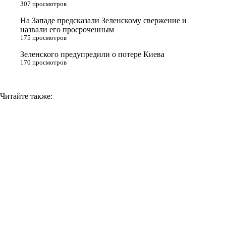
n
307 просмотров
i
На Западе предсказали Зеленскому свержение и
назвали его просроченным
k
175 просмотров
i
Зеленского предупредили о потере Киева
170 просмотров
Читайте также: