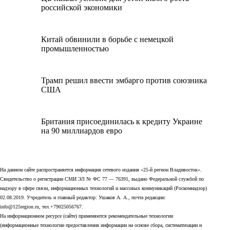
российской экономики
Китай обвинили в борьбе с немецкой
промышленностью
Трамп решил ввести эмбарго против союзника
США
Британия присоединилась к кредиту Украине
на 90 миллиардов евро
На данном сайте распространяется информация сетевого издания «25-й регион Владивосток».
Свидетельство о регистрации СМИ ЭЛ № ФС 77 — 76391, выдано Федеральной службой по
надзору в сфере связи, информационных технологий и массовых коммуникаций (Роскомнадзор)
02.08.2019. Учредитель и главный редактор: Ушаков А. А., почта редакции:
info@125region.ru, тел.+79025056767.
На информационном ресурсе (сайте) применяются рекомендательные технологии
(информационные технологии предоставления информации на основе сбора, систематизации и