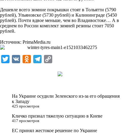
i
⠀
Дешевле всего зимние покрышки стоят в Тольятти (5790
k
рублей), Ульяновске (5730 рублей) и Калининграде (5450
i
рублей). Почти вдвое меньше, чем во Владивостоке… А в
среднем по России комплект зимней резины стоит 7050
рублей.
⠀
Источник:
PrimaMedia.ru
T
V
O
T
C
w
K
d
e
o
i
n
l
p
t
o
e
y
t
k
g
L
На Украине осудили Зеленского из-за его обращения
e
l
r
i
к Западу
425 просмотров
r
a
a
n
Кличко признал тяжелую ситуацию в Киеве
s
m
k
417 просмотров
s
ЕС принял жестокое решение по Украине