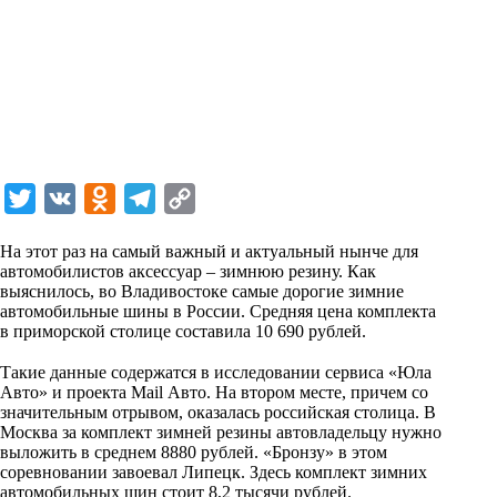
T
V
O
T
C
w
K
d
e
o
На этот раз на самый важный и актуальный нынче для
i
n
l
p
автомобилистов аксессуар – зимнюю резину. Как
выяснилось, во Владивостоке самые дорогие зимние
t
o
e
y
автомобильные шины в России. Средняя цена комплекта
t
k
g
L
в приморской столице составила 10 690 рублей.
⠀
e
l
r
i
Такие данные содержатся в исследовании сервиса «Юла
r
a
a
n
Авто» и проекта Mail Авто. На втором месте, причем со
значительным отрывом, оказалась российская столица. В
s
m
k
Москва за комплект зимней резины автовладельцу нужно
s
выложить в среднем 8880 рублей. «Бронзу» в этом
соревновании завоевал Липецк. Здесь комплект зимних
n
автомобильных шин стоит 8,2 тысячи рублей.