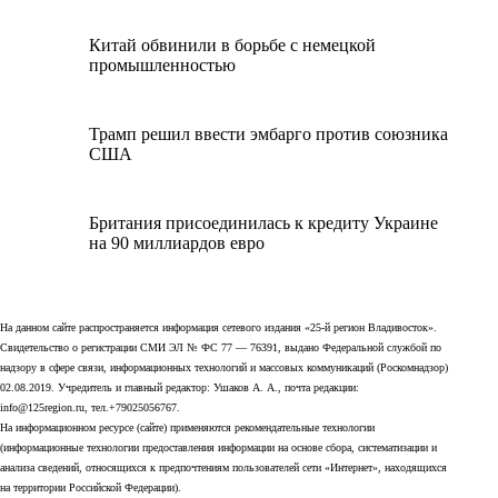
Китай обвинили в борьбе с немецкой
промышленностью
Трамп решил ввести эмбарго против союзника
США
Британия присоединилась к кредиту Украине
на 90 миллиардов евро
На данном сайте распространяется информация сетевого издания «25-й регион Владивосток».
Свидетельство о регистрации СМИ ЭЛ № ФС 77 — 76391, выдано Федеральной службой по
надзору в сфере связи, информационных технологий и массовых коммуникаций (Роскомнадзор)
02.08.2019. Учредитель и главный редактор: Ушаков А. А., почта редакции:
info@125region.ru, тел.+79025056767.
На информационном ресурсе (сайте) применяются рекомендательные технологии
(информационные технологии предоставления информации на основе сбора, систематизации и
анализа сведений, относящихся к предпочтениям пользователей сети «Интернет», находящихся
на территории Российской Федерации).