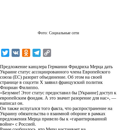
Фото: Социальные сети
T
V
O
T
C
w
K
d
e
o
Предложение канцлера Германии Фридриха Мерца дать
i
n
l
p
Украине статус ассоциированного члена Европейского
союза (ЕС) разорит объединение. Об этом на своей
t
o
e
y
странице в соцсети Х заявил французский политик
t
k
g
L
Флориан Филиппо.
«Безумие! Этот статус предоставил бы [Украине] доступ к
e
l
r
i
европейским фондам. А это значит разорение для нас», —
r
a
a
n
написал он.
Он также испугался того факта, что распространение на
s
m
k
Украину обязательства о взаимной обороне в рамках
s
предложения Мерца привело бы к «гарантированной
войне» с Россией.
n
Ранее сообщалось, что Мерц настаивает на