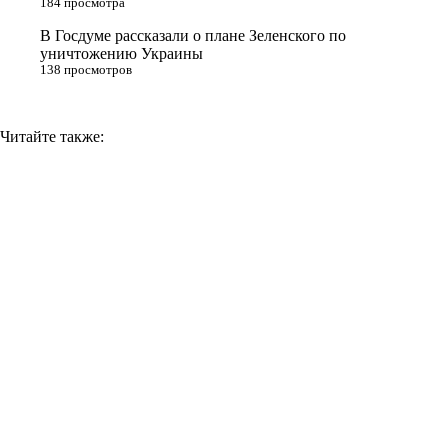
184 просмотра
k
i
В Госдуме рассказали о плане Зеленского по
уничтожению Украины
138 просмотров
Читайте также: