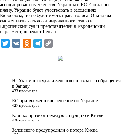
i
ассоциированном членстве Украины в ЕС. Согласно
плану, Украина будет участвовать в заседаниях
k
Евросоюза, но не будет иметь права голоса. Она также
сможет назначать ассоциированного судью в
i
Европейский суд и представителей в Европейский
парламент, передает
Lenta.ru
.
T
V
O
T
C
w
K
d
e
o
i
n
l
p
t
o
e
y
t
k
g
L
На Украине осудили Зеленского из-за его обращения
e
l
r
i
к Западу
433 просмотра
r
a
a
n
ЕС принял жестокое решение по Украине
s
m
k
427 просмотров
s
Кличко признал тяжелую ситуацию в Киеве
n
426 просмотров
i
Зеленского предупредили о потере Киева