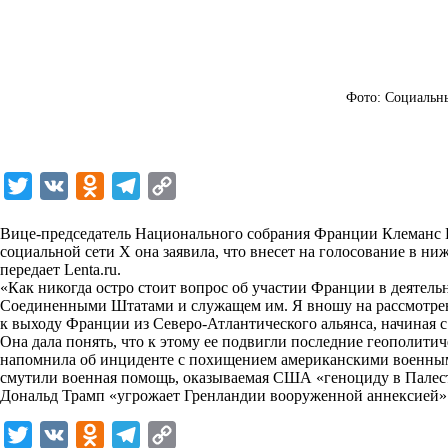
Фото: Социальны
T
V
O
T
C
w
K
d
e
o
Вице-председатель Национального собрания Франции Клеманс Г
i
n
l
p
социальной сети X она заявила, что внесет на голосование в 
передает
t
Lenta.ru
o
.
e
y
«Как никогда остро стоит вопрос об участии Франции в деятел
t
k
g
L
Соединенными Штатами и служащем им. Я вношу на рассмотре
к выходу Франции из Северо-Атлантического альянса, начиная 
e
l
r
i
Она дала понять, что к этому ее подвигли последние геополити
r
a
a
n
напомнила об инциденте с похищением американскими военным
смутили военная помощь, оказываемая США «геноциду в Палест
s
m
k
Дональд Трамп «угрожает Гренландии вооруженной аннексией»
s
T
V
O
T
C
n