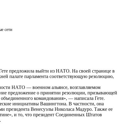
е сети
ете предложила выйти из НАТО. На своей странице в
нижней палате парламента соответствующую резолюцию,
ьности НАТО — военном альянсе, возглавляемом
ние предложение о принятии резолюции, призывающей
с объединенного командования», — написала Гете.
ческие инициативы Вашингтона. В частности, она
и президента Венесуэлы Николаса Мадуро. Также ее
ине», и то, что президент Соединенных Штатов
.