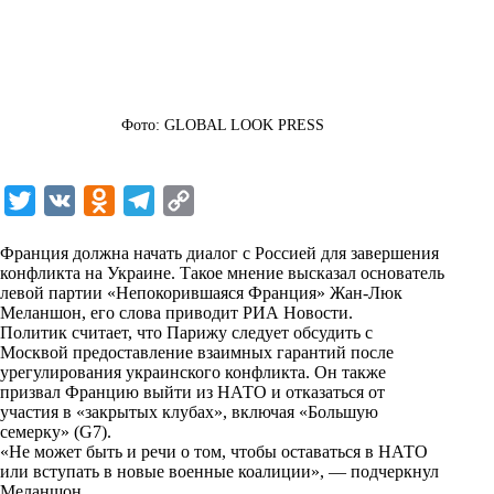
Фото: GLOBAL LOOK PRESS
T
V
O
T
C
w
K
d
e
o
Франция должна начать диалог с Россией для завершения
i
n
l
p
конфликта на Украине. Такое мнение высказал основатель
левой партии «Непокорившаяся Франция» Жан-Люк
t
o
e
y
Меланшон, его слова приводит
РИА Новости
.
t
k
g
L
Политик считает, что Парижу следует обсудить с
Москвой предоставление взаимных гарантий после
e
l
r
i
урегулирования украинского конфликта. Он также
r
a
a
n
призвал Францию выйти из НАТО и отказаться от
участия в «закрытых клубах», включая «Большую
s
m
k
семерку» (G7).
s
«Не может быть и речи о том, чтобы оставаться в НАТО
или вступать в новые военные коалиции», — подчеркнул
n
Меланшон.