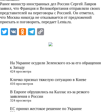
i
Ранее министр иностранных дел России Сергей Лавров
заявил, что Франция и Великобритания отправляли своих
k
представителей на переговоры с Россией. Он отметил,
что Москва никогда не отказывается от предложений
i
приехать и поговорить, передает
Lenta.ru
.
T
V
O
T
C
w
K
d
e
o
i
n
l
p
t
o
e
y
t
k
g
L
На Украине осудили Зеленского из-за его обращения
e
l
r
i
к Западу
424 просмотра
r
a
a
n
Кличко признал тяжелую ситуацию в Киеве
s
m
k
416 просмотров
s
В Европе обрушились на Каллас из-за резкого
n
заявления о России
324 просмотра
i
ЕС принял жестокое решение по Украине
k