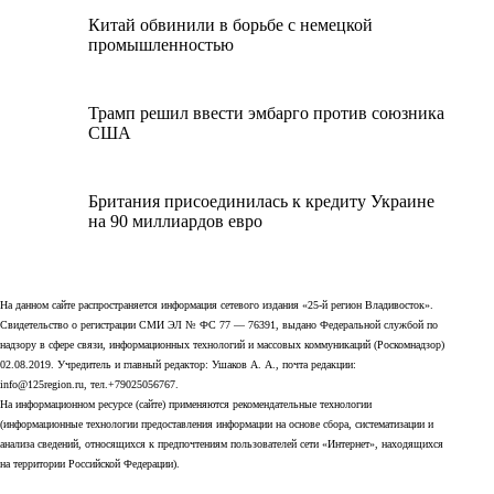
Китай обвинили в борьбе с немецкой
промышленностью
Трамп решил ввести эмбарго против союзника
США
Британия присоединилась к кредиту Украине
на 90 миллиардов евро
На данном сайте распространяется информация сетевого издания «25-й регион Владивосток».
Свидетельство о регистрации СМИ ЭЛ № ФС 77 — 76391, выдано Федеральной службой по
надзору в сфере связи, информационных технологий и массовых коммуникаций (Роскомнадзор)
02.08.2019. Учредитель и главный редактор: Ушаков А. А., почта редакции:
info@125region.ru, тел.+79025056767.
На информационном ресурсе (сайте) применяются рекомендательные технологии
(информационные технологии предоставления информации на основе сбора, систематизации и
анализа сведений, относящихся к предпочтениям пользователей сети «Интернет», находящихся
на территории Российской Федерации).