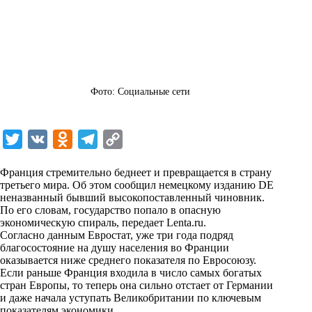
Фото: Социальные сети
T
V
O
T
C
w
K
d
e
o
Франция стремительно беднеет и превращается в страну
i
n
l
p
третьего мира. Об этом сообщил немецкому изданию DE
неназванный бывший высокопоставленный чиновник.
t
o
e
y
По его словам, государство попало в опасную
t
k
g
L
экономическую спираль, передает
Lenta.ru
.
Согласно данным Евростат, уже три года подряд
e
l
r
i
благосостояние на душу населения во Франции
r
a
a
n
оказывается ниже среднего показателя по Евросоюзу.
Если раньше Франция входила в число самых богатых
s
m
k
стран Европы, то теперь она сильно отстает от Германии
s
и даже начала уступать Великобритании по ключевым
показателям экономики.