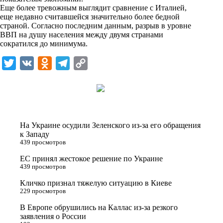
n
Еще более тревожным выглядит сравнение с Италией,
i
еще недавно считавшейся значительно более бедной
страной. Согласно последним данным, разрыв в уровне
k
ВВП на душу населения между двумя странами
сократился до минимума.
i
T
V
O
T
C
w
K
d
e
o
i
n
l
p
t
o
e
y
t
k
g
L
На Украине осудили Зеленского из-за его обращения
e
l
r
i
к Западу
439 просмотров
r
a
a
n
ЕС принял жестокое решение по Украине
s
m
k
439 просмотров
s
Кличко признал тяжелую ситуацию в Киеве
n
229 просмотров
i
В Европе обрушились на Каллас из-за резкого
заявления о России
k