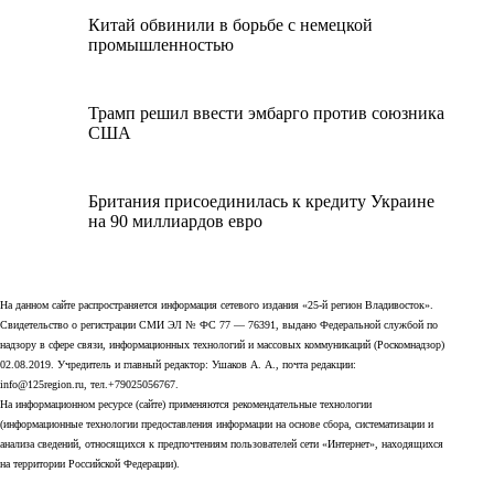
Китай обвинили в борьбе с немецкой
промышленностью
Трамп решил ввести эмбарго против союзника
США
Британия присоединилась к кредиту Украине
на 90 миллиардов евро
На данном сайте распространяется информация сетевого издания «25-й регион Владивосток».
Свидетельство о регистрации СМИ ЭЛ № ФС 77 — 76391, выдано Федеральной службой по
надзору в сфере связи, информационных технологий и массовых коммуникаций (Роскомнадзор)
02.08.2019. Учредитель и главный редактор: Ушаков А. А., почта редакции:
info@125region.ru, тел.+79025056767.
На информационном ресурсе (сайте) применяются рекомендательные технологии
(информационные технологии предоставления информации на основе сбора, систематизации и
анализа сведений, относящихся к предпочтениям пользователей сети «Интернет», находящихся
на территории Российской Федерации).