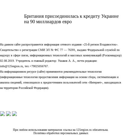
Британия присоединилась к кредиту Украине
на 90 миллиардов евро
На данном сайте распространяется информация сетевого издания «25-й регион Владивосток».
Свидетельство о регистрации СМИ ЭЛ № ФС 77 — 76391, выдано Федеральной службой по
надзору в сфере связи, информационных технологий и массовых коммуникаций (Роскомнадзор)
02.08.2019. Учредитель и главный редактор: Ушаков А. А., почта редакции:
info@125region.ru, тел.+79025056767.
На информационном ресурсе (сайте) применяются рекомендательные технологии
(информационные технологии предоставления информации на основе сбора, систематизации и
анализа сведений, относящихся к предпочтениям пользователей сети «Интернет», находящихся
на территории Российской Федерации).
При любом использовании материалов ссылка на 125region.ru обязательна.
Политика обработки персональных данных