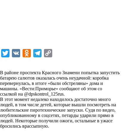
T
V
O
T
C
w
K
d
e
o
i
n
l
p
В районе проспекта Красного Знамени попытка запустить
батарею салютов оказалась очень неудачной: коробка
t
o
e
y
перевернулась, в итоге «были обстреляны» дома и
t
k
g
L
машины. «
Вести:Приморье
» сообщают об этом со
ссылкой на
@dpskontrol_125rus.
e
l
r
i
В этот момент недалеко находилось достаточно много
r
a
a
n
людей, в том числе детей, которые вышли посмотреть на
любительские пиротехнические запуски. Судя по видео,
s
m
k
опубликованному в соцсетях, петарды ударили прямо в
s
людей. Некоторые получили ожоги, остальные в ужасе
бросились врассыпную.
n