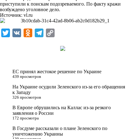
i
приступили к поискам подозреваемого. По факту кражи
возбуждено уголовное дело.
k
Источник:
vl.ru
i
T
V
O
T
C
w
K
d
e
o
i
n
l
p
t
o
e
y
t
k
g
L
ЕС принял жестокое решение по Украине
e
l
r
i
439 просмотров
r
a
a
n
На Украине осудили Зеленского из-за его обращения
к Западу
s
m
k
326 просмотров
s
В Европе обрушились на Каллас из-за резкого
n
заявления о России
172 просмотра
i
В Госдуме рассказали о плане Зеленского по
k
уничтожению Украины
i
130 просмотров