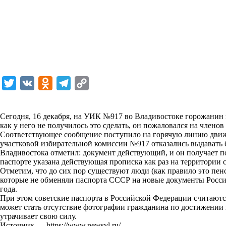
T
V
O
T
C
w
K
d
e
o
i
n
l
p
Сегодня, 16 декабря, на УИК №917 во Владивостоке горожанин 
как у него не получилось это сделать, он
t
o
e
y
пожаловался
на членов
Соответствующее сообщение поступило на горячую линию движ
t
k
g
L
участковой избирательной комиссии №917 отказались выдавать
Владивостока отметил: документ действующий, и он получает по
e
l
r
i
паспорте указана действующая прописка как раз на территории
r
a
a
n
Отметим, что до сих пор существуют люди (как правило это пен
которые не обменяли паспорта СССР на новые документы Росси
s
m
k
года.
s
При этом советские паспорта в Российской Федерации считают
может стать отсутствие фотографии гражданина по достижении в
n
утрачивает свою силу.
i
Источник —
https://www.newsvl.ru/