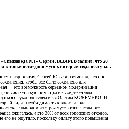
 «Спецзавода №1» Сергей ЛАЗАРЕВ заявил, что 20
л в топки последний мусор, который сюда поступал,
анием предприятия, Сергей Юрьевич отметил, что оно
 сохранения, чтобы все было сохранено для
ервая — это возможность серьезной модернизации
в строй соответствующим строгим современным
суждаться с руководителем края Олегом КОЖЕМЯКО. И
торый видит необходимость в таком заводе.
ивостока с выводом из строя мусоросжигательного
ранее сжигалась, а это 30% от всех городских отходов,
ие его не ощутило, поскольку оплату этого повышения