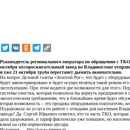
T
V
O
T
C
w
K
d
e
o
Руководитель регионального оператора по обращению с ТКО
i
n
l
p
октября мусоросжигательный завод во Владивостоке отправи
и уже 21 октября труба перестанет дымить окончательно.
t
o
e
y
На вопрос Деловой газеты «Золотой Рог», что будет с оборудов
t
k
g
L
будет законсервировано и будет осуществляться такой режим его
эксплуатации. При этом видятся две возможности для этого. П
e
l
r
i
системы очистки, которая позволила бы вернуть предприятие 
r
a
a
n
экологическим требованиям, что в ближайшее время будет об
вторая возможность – это продажа оборудования покупателю, ко
s
m
k
Подорожала ли услуга по работе с отходами для населения Влад
s
завода? Да. Сергей Юрьевич отметил, что та часть ТКО, которая 
дала удорожание, и тариф фактически уже повышен, но населен
n
взяли на себя перевозчики мусора.
i
Источник —
http://www.zrpress.ru