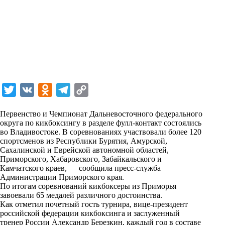
T
V
O
T
C
w
K
d
e
o
Первенство и Чемпионат Дальневосточного федерального
i
n
l
p
округа по кикбоксингу в разделе фулл-контакт состоялись
во Владивостоке. В соревнованиях участвовали более 120
t
o
e
y
спортсменов из Республики Бурятия, Амурской,
t
k
g
L
Сахалинской и Еврейской автономной областей,
Приморского, Хабаровского, Забайкальского и
e
l
r
i
Камчатского краев, — сообщила пресс-служба
r
a
a
n
Администрации Приморского края.
По итогам соревнований кикбоксеры из Приморья
s
m
k
завоевали 65 медалей различного достоинства.
s
Как отметил почетный гость турнира, вице-президент
российской федерации кикбоксинга и заслуженный
n
тренер России Александр Березкин, каждый год в составе