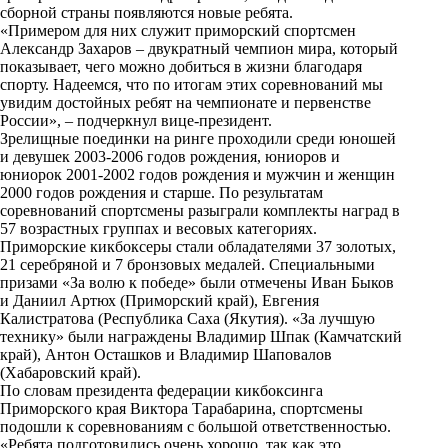
i
сборной страны появляются новые ребята.
«Примером для них служит приморский спортсмен
k
Александр Захаров – двукратный чемпион мира, который
показывает, чего можно добиться в жизни благодаря
i
спорту. Надеемся, что по итогам этих соревнований мы
увидим достойных ребят на чемпионате и первенстве
России», – подчеркнул вице-президент.
Зрелищные поединки на ринге проходили среди юношей
и девушек 2003-2006 годов рождения, юниоров и
юниорок 2001-2002 годов рождения и мужчин и женщин
2000 годов рождения и старше. По результатам
соревнований спортсмены разыграли комплекты наград в
57 возрастных группах и весовых категориях.
Приморские кикбоксеры стали обладателями 37 золотых,
21 серебряной и 7 бронзовых медалей. Специальными
призами «За волю к победе» были отмечены Иван Быков
и Даниил Артюх (Приморский край), Евгения
Калистратова (Республика Саха (Якутия). «За лучшую
технику» были награждены Владимир Шпак (Камчатский
край), Антон Осташков и Владимир Шаповалов
(Хабаровский край).
По словам президента федерации кикбоксинга
Приморского края Виктора Тарабарина, спортсмены
подошли к соревнованиям с большой ответственностью.
«Ребята подготовились очень хорошо, так как это