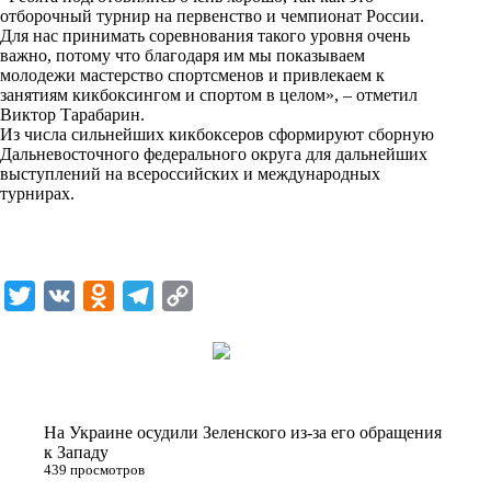
отборочный турнир на первенство и чемпионат России.
Для нас принимать соревнования такого уровня очень
важно, потому что благодаря им мы показываем
молодежи мастерство спортсменов и привлекаем к
занятиям кикбоксингом и спортом в целом», – отметил
Виктор Тарабарин.
Из числа сильнейших кикбоксеров сформируют сборную
Дальневосточного федерального округа для дальнейших
выступлений на всероссийских и международных
турнирах.
T
V
O
T
C
w
K
d
e
o
i
n
l
p
t
o
e
y
t
k
g
L
На Украине осудили Зеленского из-за его обращения
e
l
r
i
к Западу
439 просмотров
r
a
a
n