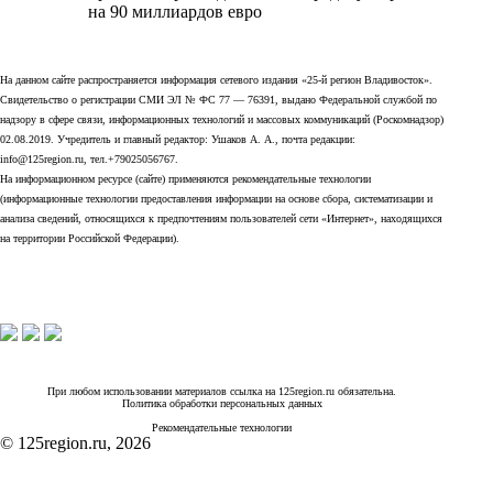
на 90 миллиардов евро
На данном сайте распространяется информация сетевого издания «25-й регион Владивосток».
Свидетельство о регистрации СМИ ЭЛ № ФС 77 — 76391, выдано Федеральной службой по
надзору в сфере связи, информационных технологий и массовых коммуникаций (Роскомнадзор)
02.08.2019. Учредитель и главный редактор: Ушаков А. А., почта редакции:
info@125region.ru, тел.+79025056767.
На информационном ресурсе (сайте) применяются рекомендательные технологии
(информационные технологии предоставления информации на основе сбора, систематизации и
анализа сведений, относящихся к предпочтениям пользователей сети «Интернет», находящихся
на территории Российской Федерации).
При любом использовании материалов ссылка на 125region.ru обязательна.
Политика обработки персональных данных
Рекомендательные технологии
© 125region.ru, 2026