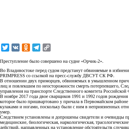
T
V
O
T
C
w
K
d
e
o
Преступление было совершено на судне «Орчик-2».
i
n
l
p
Во Владивостоке перед судом предстанут обвиняемые в избиен
t
o
e
y
PRIMPRESS со ссылкой на пресс-службу ДВСУТ СК РФ.
t
k
g
L
В отношении двух приморцев, обвиняемых в умышленном причи
лиц и повлекшим по неосторожности смерть потерпевшего, Сле
e
l
r
i
управления на транспорте Следственного комитета Российской 
r
a
a
n
В ноябре 2017 года двое сварщиков 1991 и 1992 годов рождения
которое было пришвартовано у причала в Первомайском районе 
s
m
k
кулаками и ногами, поскольку были с ним в неприязненных от
s
умер.
Следствием установлены и допрошены свидетели и очевидцы пр
n
медицинские, биологическая, наркологическая, трасологически
действий, направленных на установление обстоятельств случив
i