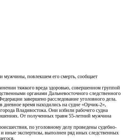
ии мужчины, повлекшем его смерть, сообщает
нении тяжкого вреда здоровью, совершенном группой
дственными органами Дальневосточного следственного
Федерации завершено расследование уголовного дела.
 в дневное время находились на судне «Орчик-2»,
города Владивостока. Они избили рабочего судна
ношениях.
От полученных травм 55-летний мужчина
оисшествия, по уголовному делу проведены судебно-
е и иные экспертизы, выполнен ряд иных следственных
шегося.