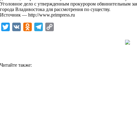
Уголовное дело с утвержденным прокурором обвинительным за
k
города Владивостока для рассмотрения по существу.
Источник —
http://www.primpress.ru
i
T
V
O
T
C
w
K
d
e
o
i
n
l
p
t
o
e
y
t
k
g
L
Читайте также:
e
l
r
i
r
a
a
n
s
m
k
s
n
i
k
i