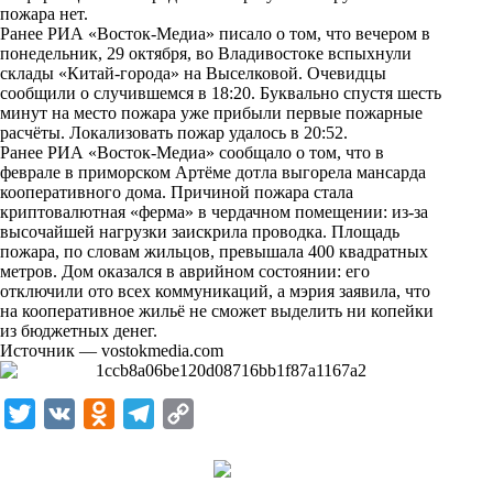
i
пожара нет.
Ранее РИА «Восток-Медиа» писало о том, что вечером в
k
понедельник, 29 октября, во Владивостоке вспыхнули
склады «Китай-города» на Выселковой. Очевидцы
i
сообщили о случившемся в 18:20. Буквально спустя шесть
минут на место пожара уже прибыли первые пожарные
расчёты. Локализовать пожар удалось в 20:52.
Ранее РИА «Восток-Медиа» сообщало о том, что
в
феврале в приморском Артёме дотла выгорела мансарда
кооперативного дома
. Причиной пожара стала
криптовалютная «ферма» в чердачном помещении: из-за
высочайшей нагрузки заискрила проводка. Площадь
пожара, по словам жильцов, превышала 400 квадратных
метров. Дом оказался в аврийном состоянии: его
отключили ото всех коммуникаций, а мэрия заявила, что
на кооперативное жильё не сможет выделить ни копейки
из бюджетных денег.
Источник —
vostokmedia.com
T
V
O
T
C
w
K
d
e
o
i
n
l
p