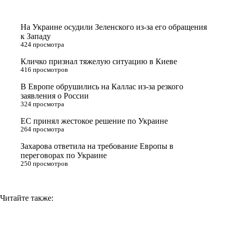
t
o
e
y
t
k
g
L
На Украине осудили Зеленского из-за его обращения
e
l
r
i
к Западу
424 просмотра
r
a
a
n
Кличко признал тяжелую ситуацию в Киеве
s
m
k
416 просмотров
s
В Европе обрушились на Каллас из-за резкого
n
заявления о России
324 просмотра
i
ЕС принял жестокое решение по Украине
k
264 просмотра
i
Захарова ответила на требование Европы в
переговорах по Украине
250 просмотров
Читайте также: