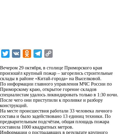
T
V
O
T
C
w
K
d
e
o
Вечером 29 октября, в столице Приморского края
i
n
l
p
произошёл крупный пожар – загорелись строительные
склады в районе «Китай-города» на Выселковой.
t
o
e
y
По информации главного управления МЧС России по
t
k
g
L
Приморскому краю, открытое горение складов
специалистам удалось ликвидировать только в 1:30 ночи.
e
l
r
i
После чего они приступили к проливке и разбору
r
a
a
n
конструкций.
На месте происшествия работали 33 человека личного
s
m
k
состава и было задействовано 13 единиц техники. По
s
предварительным подсчётам, общая площадь пожара
составила 1000 квадратных метров.
n
Информации о пострадавших в результате крупного