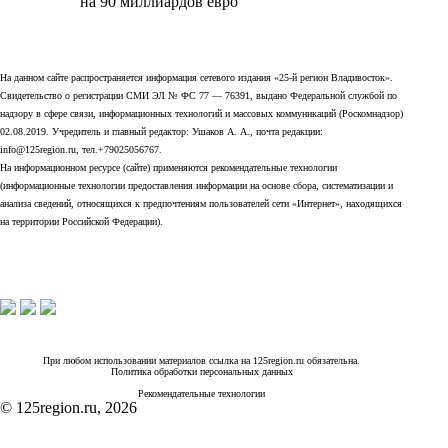
на 90 миллиардов евро
На данном сайте распространяется информация сетевого издания «25-й регион Владивосток».
Свидетельство о регистрации СМИ ЭЛ № ФС 77 — 76391, выдано Федеральной службой по
надзору в сфере связи, информационных технологий и массовых коммуникаций (Роскомнадзор)
02.08.2019. Учредитель и главный редактор: Ушаков А. А., почта редакции:
info@125region.ru, тел.+79025056767.
На информационном ресурсе (сайте) применяются рекомендательные технологии
(информационные технологии предоставления информации на основе сбора, систематизации и
анализа сведений, относящихся к предпочтениям пользователей сети «Интернет», находящихся
на территории Российской Федерации).
При любом использовании материалов ссылка на 125region.ru обязательна.
Политика обработки персональных данных
Рекомендательные технологии
© 125region.ru, 2026