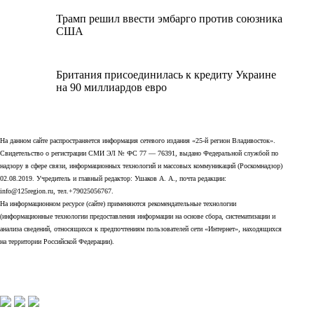
Трамп решил ввести эмбарго против союзника
США
Британия присоединилась к кредиту Украине
на 90 миллиардов евро
На данном сайте распространяется информация сетевого издания «25-й регион Владивосток».
Свидетельство о регистрации СМИ ЭЛ № ФС 77 — 76391, выдано Федеральной службой по
надзору в сфере связи, информационных технологий и массовых коммуникаций (Роскомнадзор)
02.08.2019. Учредитель и главный редактор: Ушаков А. А., почта редакции:
info@125region.ru, тел.+79025056767.
На информационном ресурсе (сайте) применяются рекомендательные технологии
(информационные технологии предоставления информации на основе сбора, систематизации и
анализа сведений, относящихся к предпочтениям пользователей сети «Интернет», находящихся
на территории Российской Федерации).