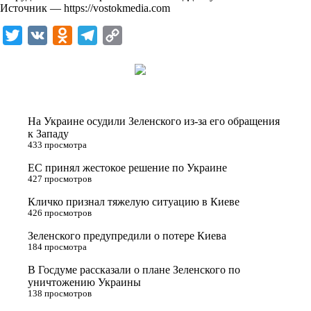
Источник —
https://vostokmedia.com
T
V
O
T
C
w
K
d
e
o
i
n
l
p
t
o
e
y
t
k
g
L
На Украине осудили Зеленского из-за его обращения
e
l
r
i
к Западу
433 просмотра
r
a
a
n
ЕС принял жестокое решение по Украине
s
m
k
427 просмотров
s
Кличко признал тяжелую ситуацию в Киеве
n
426 просмотров
i
Зеленского предупредили о потере Киева
184 просмотра
k
i
В Госдуме рассказали о плане Зеленского по
уничтожению Украины
138 просмотров