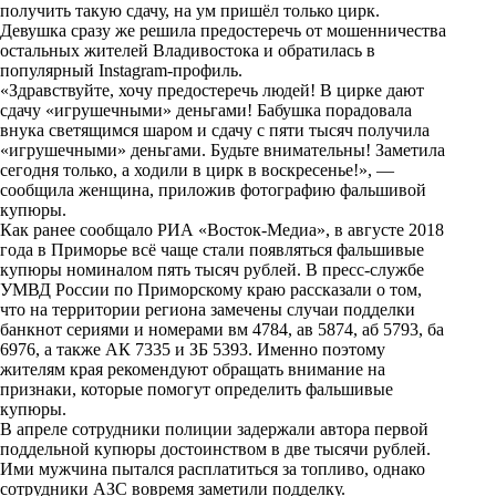
получить такую сдачу, на ум пришёл только цирк.
k
Девушка сразу же решила предостеречь от мошенничества
остальных жителей Владивостока и обратилась в
i
популярный Instagram-профиль.
«Здравствуйте, хочу предостеречь людей! В цирке дают
сдачу «игрушечными» деньгами! Бабушка порадовала
внука светящимся шаром и сдачу с пяти тысяч получила
«игрушечными» деньгами. Будьте внимательны! Заметила
сегодня только, а ходили в цирк в воскресенье!», —
сообщила женщина, приложив фотографию фальшивой
купюры.
Как ранее сообщало РИА «Восток-Медиа», в августе 2018
года в Приморье всё чаще стали появляться фальшивые
купюры номиналом пять тысяч рублей. В пресс-службе
УМВД России по Приморскому краю
рассказали
о том,
что на территории региона замечены случаи подделки
банкнот сериями и номерами вм 4784, ав 5874, аб 5793, ба
6976, а также АК 7335 и ЗБ 5393. Именно поэтому
жителям края рекомендуют обращать внимание на
признаки, которые помогут определить фальшивые
купюры.
В апреле сотрудники полиции задержали автора первой
поддельной купюры достоинством в две тысячи рублей.
Ими мужчина пытался расплатиться за топливо, однако
сотрудники АЗС вовремя заметили подделку.