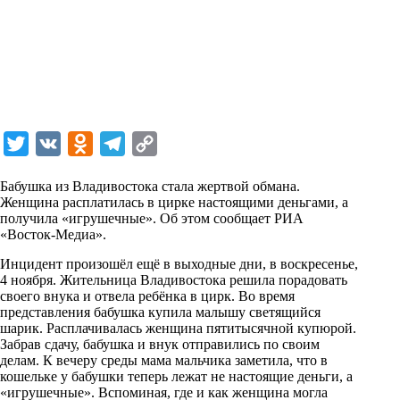
T
V
O
T
C
w
K
d
e
o
Бабушка из Владивостока стала жертвой обмана.
i
n
l
p
Женщина расплатилась в цирке настоящими деньгами, а
получила «игрушечные». Об этом сообщает РИА
t
o
e
y
«Восток-Медиа».
t
k
g
L
Инцидент произошёл ещё в выходные дни, в воскресенье,
e
l
r
i
4 ноября. Жительница Владивостока решила порадовать
r
a
a
n
своего внука и отвела ребёнка в цирк. Во время
представления бабушка купила малышу светящийся
s
m
k
шарик. Расплачивалась женщина пятитысячной купюрой.
s
Забрав сдачу, бабушка и внук отправились по своим
делам. К вечеру среды мама мальчика заметила, что в
n
кошельке у бабушки теперь лежат не настоящие деньги, а
«игрушечные». Вспоминая, где и как женщина могла
i