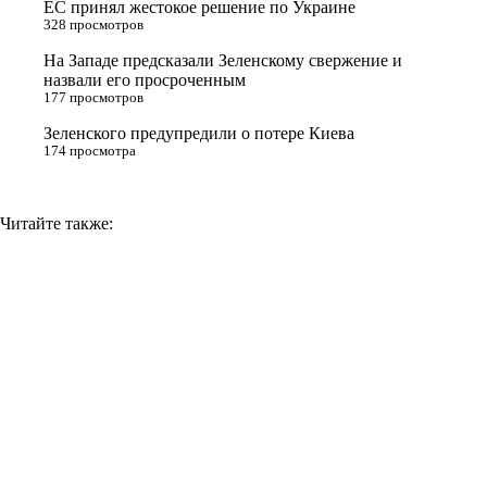
ЕС принял жестокое решение по Украине
n
328 просмотров
i
На Западе предсказали Зеленскому свержение и
назвали его просроченным
k
177 просмотров
i
Зеленского предупредили о потере Киева
174 просмотра
Читайте также: