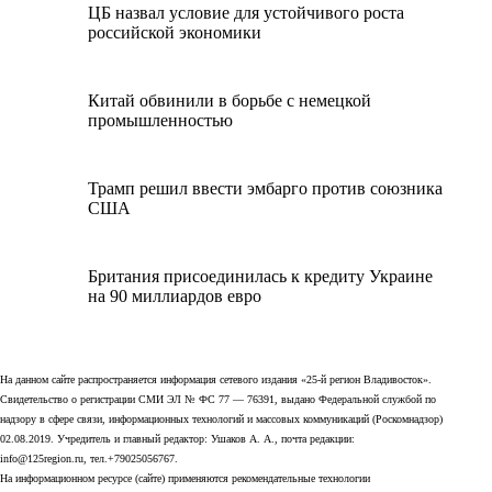
ЦБ назвал условие для устойчивого роста
российской экономики
Китай обвинили в борьбе с немецкой
промышленностью
Трамп решил ввести эмбарго против союзника
США
Британия присоединилась к кредиту Украине
на 90 миллиардов евро
На данном сайте распространяется информация сетевого издания «25-й регион Владивосток».
Свидетельство о регистрации СМИ ЭЛ № ФС 77 — 76391, выдано Федеральной службой по
надзору в сфере связи, информационных технологий и массовых коммуникаций (Роскомнадзор)
02.08.2019. Учредитель и главный редактор: Ушаков А. А., почта редакции:
info@125region.ru, тел.+79025056767.
На информационном ресурсе (сайте) применяются рекомендательные технологии