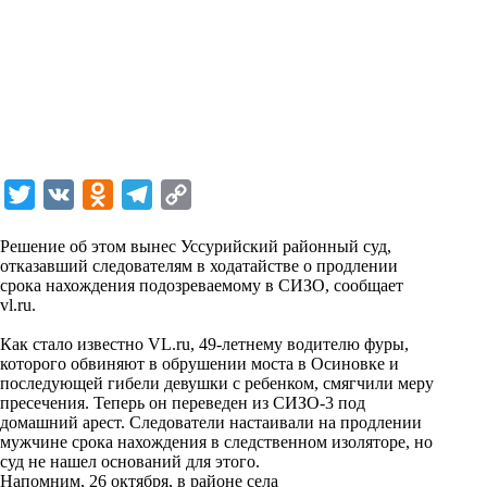
T
V
O
T
C
w
K
d
e
o
Решение об этом вынес Уссурийский районный суд,
i
n
l
p
отказавший следователям в ходатайстве о продлении
срока нахождения подозреваемому в СИЗО, сообщает
t
o
e
y
vl.ru
.
t
k
g
L
Как стало известно VL.ru, 49-летнему водителю фуры,
e
l
r
i
которого обвиняют в обрушении моста в Осиновке и
r
a
a
n
последующей гибели девушки с ребенком, смягчили меру
пресечения. Теперь он переведен из СИЗО-3 под
s
m
k
домашний арест. Следователи настаивали на продлении
s
мужчине срока нахождения в следственном изоляторе, но
суд не нашел оснований для этого.
n
Напомним, 26 октября, в районе села