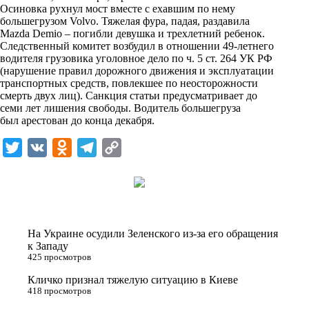
i
Осиновка
рухнул
мост вместе с ехавшим по нему
большегрузом Volvo. Тяжелая фура, падая, раздавила
k
Mazda Demio –
погибли
девушка и трехлетний ребенок.
Следственный комитет
i
возбудил
в отношении 49-летнего
водителя грузовика уголовное дело по ч. 5 ст. 264 УК РФ
(нарушение правил дорожного движения и эксплуатации
транспортных средств, повлекшее по неосторожности
смерть двух лиц). Санкция статьи предусматривает до
семи лет лишения свободы. Водитель большегруза
был
арестован
до конца декабря.
T
V
O
T
C
w
K
d
e
o
i
n
l
p
t
o
e
y
t
k
g
L
На Украине осудили Зеленского из-за его обращения
e
l
r
i
к Западу
425 просмотров
r
a
a
n
Кличко признал тяжелую ситуацию в Киеве
s
m
k
418 просмотров
s