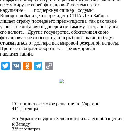
n
всему миру от своей финансовой системы за их
i
нарушение», — подчеркнул спикер Госдумы.
Володин добавил, что президент США Джо Байден
k
лишает страну последнего преимущества, так как такие
угрозы не добавляют доверия ни самому государству, ни
i
его валюте. «Другие государства, обеспечивая свою
финансовую безопасность, теперь более активно будут
отказываться от доллара как мировой резервной валюты.
Процесс набирает обороты», — резюмировал
парламентарий.
T
V
O
T
C
w
K
d
e
o
i
n
l
p
t
o
e
y
t
k
g
L
ЕС принял жестокое решение по Украине
e
l
r
i
444 просмотра
r
a
a
n
На Украине осудили Зеленского из-за его обращения
к Западу
s
m
k
326 просмотров
s