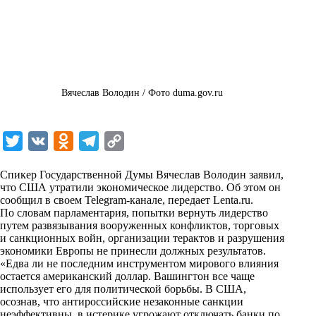
Вячеслав Володин / Фото duma.gov.ru
T
V
O
T
C
w
K
d
e
o
Спикер Государственной Думы Вячеслав Володин заявил,
i
n
l
p
что США утратили экономическое лидерство. Об этом он
сообщил в своем Telegram-канале, передает
t
o
e
y
Lenta.ru
.
По словам парламентария, попытки вернуть лидерство
t
k
g
L
путем развязывания вооруженных конфликтов, торговых
и санкционных войн, организации терактов и разрушения
e
l
r
i
экономики Европы не принесли должных результатов.
r
a
a
n
«Едва ли не последним инструментом мирового влияния
остается американский доллар. Вашингтон все чаще
s
m
k
использует его для политической борьбы. В США,
s
осознав, что антироссийские незаконные санкции
неэффективны, в истерике угрожают отключать банки по