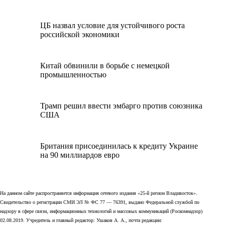
ЦБ назвал условие для устойчивого роста
российской экономики
Китай обвинили в борьбе с немецкой
промышленностью
Трамп решил ввести эмбарго против союзника
США
Британия присоединилась к кредиту Украине
на 90 миллиардов евро
На данном сайте распространяется информация сетевого издания «25-й регион Владивосток».
Свидетельство о регистрации СМИ ЭЛ № ФС 77 — 76391, выдано Федеральной службой по
надзору в сфере связи, информационных технологий и массовых коммуникаций (Роскомнадзор)
02.08.2019. Учредитель и главный редактор: Ушаков А. А., почта редакции: