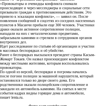
n
«Провокаторы и очевидцы конфликта снимали
i
происходящее и через мессенджеры и социальные сети
призывали граждан к противозаконным действиям. Это
k
привело к эскалации конфликта», — заявил он. После
появления сообщений в соцсетях из соседних населенных
i
пунктов в Масанчи прибыли еще 300 человек. Участники
драки оказали активное сопротивление полиции,
нападали на них с металлическими предметами,
забрасывали камнями и стреляли в сотрудников органов
внутренних дел.
Идет расследование по статьям об организации и участии
в массовых беспорядках и об убийстве.
Ранее о беспорядках высказался президент страны Касым-
Жомарт Токаев. Он назвал произошедшее конфликтом
между местными жителями, которым воспользовались
провокаторы.
По одной из версий, беспорядки и погромы начались
после погони полиции за машиной нарушителя, который
остановился только во дворе своего дома. Его
родственники оказали полицейским сопротивление и
закидали их автомобиль камнями. На снятых в месте
события кадрах видны горящие дома и автомобили,
пишет
lenta.ru
.
Фото: кадр youtube.com