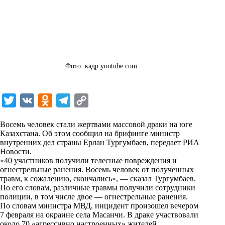
Фото: кадр youtube.com
T
V
O
T
C
w
K
d
e
o
Восемь человек стали жертвами массовой драки на юге
i
n
l
p
Казахстана. Об этом сообщил на брифинге министр
внутренних дел страны Ерлан Тургумбаев, передает
t
o
e
y
РИА
Новости
.
t
k
g
L
«40 участников получили телесные повреждения и
огнестрельные ранения. Восемь человек от полученных
e
l
r
i
травм, к сожалению, скончались», — сказал Тургумбаев.
r
a
a
n
По его словам, различные травмы получили сотрудники
полиции, в том числе двое — огнестрельные ранения.
s
m
k
По словам министра МВД, инцидент произошел вечером
s
7 февраля на окраине села Масанчи. В драке участвовали
около 70 «агрессивно настроенных» жителей.