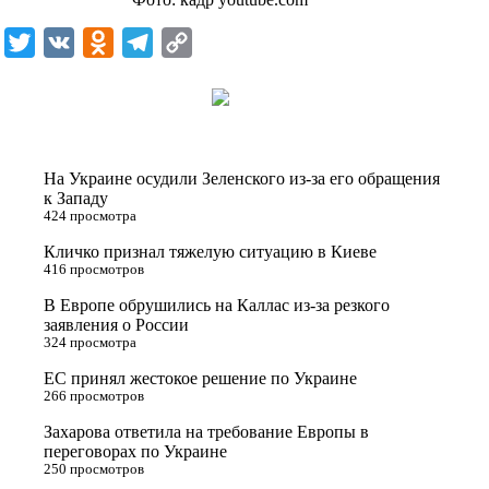
T
V
O
T
C
w
K
d
e
o
i
n
l
p
t
o
e
y
t
k
g
L
На Украине осудили Зеленского из-за его обращения
e
l
r
i
к Западу
424 просмотра
r
a
a
n
Кличко признал тяжелую ситуацию в Киеве
s
m
k
416 просмотров
s
В Европе обрушились на Каллас из-за резкого
n
заявления о России
324 просмотра
i
ЕС принял жестокое решение по Украине
k
266 просмотров
i
Захарова ответила на требование Европы в
переговорах по Украине
250 просмотров