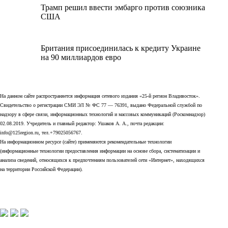
Трамп решил ввести эмбарго против союзника
США
Британия присоединилась к кредиту Украине
на 90 миллиардов евро
На данном сайте распространяется информация сетевого издания «25-й регион Владивосток».
Свидетельство о регистрации СМИ ЭЛ № ФС 77 — 76391, выдано Федеральной службой по
надзору в сфере связи, информационных технологий и массовых коммуникаций (Роскомнадзор)
02.08.2019. Учредитель и главный редактор: Ушаков А. А., почта редакции:
info@125region.ru, тел.+79025056767.
На информационном ресурсе (сайте) применяются рекомендательные технологии
(информационные технологии предоставления информации на основе сбора, систематизации и
анализа сведений, относящихся к предпочтениям пользователей сети «Интернет», находящихся
на территории Российской Федерации).