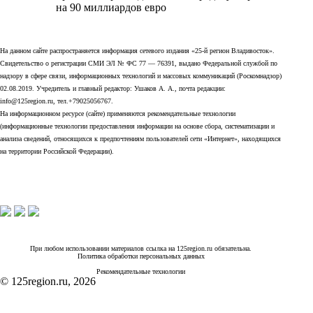
на 90 миллиардов евро
На данном сайте распространяется информация сетевого издания «25-й регион Владивосток».
Свидетельство о регистрации СМИ ЭЛ № ФС 77 — 76391, выдано Федеральной службой по
надзору в сфере связи, информационных технологий и массовых коммуникаций (Роскомнадзор)
02.08.2019. Учредитель и главный редактор: Ушаков А. А., почта редакции:
info@125region.ru, тел.+79025056767.
На информационном ресурсе (сайте) применяются рекомендательные технологии
(информационные технологии предоставления информации на основе сбора, систематизации и
анализа сведений, относящихся к предпочтениям пользователей сети «Интернет», находящихся
на территории Российской Федерации).
При любом использовании материалов ссылка на 125region.ru обязательна.
Политика обработки персональных данных
Рекомендательные технологии
© 125region.ru, 2026