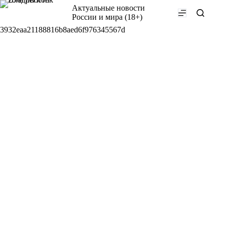
Перейти
Актуальные новости
к
России и мира (18+)
сути
3932eaa21188816b8aed6f976345567d