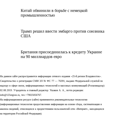
Китай обвинили в борьбе с немецкой
промышленностью
Трамп решил ввести эмбарго против союзника
США
Британия присоединилась к кредиту Украине
на 90 миллиардов евро
На данном сайте распространяется информация сетевого издания «25-й регион Владивосток».
Свидетельство о регистрации СМИ ЭЛ № ФС 77 — 76391, выдано Федеральной службой по
надзору в сфере связи, информационных технологий и массовых коммуникаций (Роскомнадзор)
02.08.2019. Учредитель и главный редактор: Ушаков А. А., почта редакции:
info@125region.ru, тел.+79025056767.
На информационном ресурсе (сайте) применяются рекомендательные технологии
(информационные технологии предоставления информации на основе сбора, систематизации и
анализа сведений, относящихся к предпочтениям пользователей сети «Интернет», находящихся
на территории Российской Федерации).