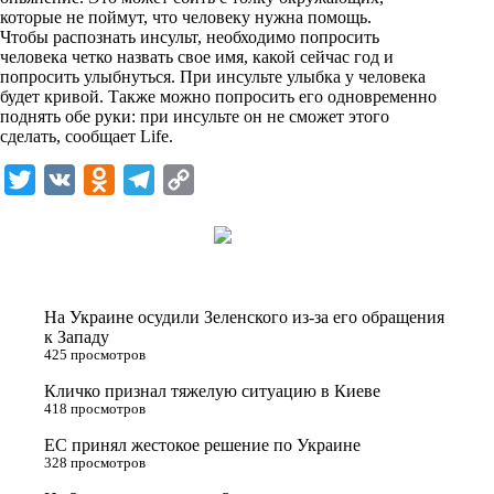
i
которые не поймут, что человеку нужна помощь.
Чтобы распознать инсульт, необходимо попросить
k
человека четко назвать свое имя, какой сейчас год и
попросить улыбнуться. При инсульте улыбка у человека
i
будет кривой. Также можно попросить его одновременно
поднять обе руки: при инсульте он не сможет этого
сделать, сообщает
Life
.
T
V
O
T
C
w
K
d
e
o
i
n
l
p
t
o
e
y
t
k
g
L
На Украине осудили Зеленского из-за его обращения
e
l
r
i
к Западу
425 просмотров
r
a
a
n
Кличко признал тяжелую ситуацию в Киеве
s
m
k
418 просмотров
s
ЕС принял жестокое решение по Украине
n
328 просмотров
i