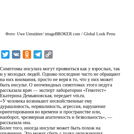
Фото: Uwe Umstätter/ imageBROKER.com / Global Look Press
T
V
O
T
C
w
K
d
e
o
Симптомы инсульта могут проявиться как у взрослых, так
i
n
l
p
и у молодых людей. Однако последние часто не обращают
на них внимания, просто не веря в то, что у них может
t
o
e
y
быть инсульт. О неочевидных симптомах этого недуга
t
k
g
L
рассказала врач — эксперт лаборатории «Гемотест»
Екатерина Демьяновская, передает
vm.ru
.
e
l
r
i
«У человека возникают несвойственные ему
r
a
a
n
дурашливость, неряшливость, агрессия, нарушение
ориентирования во времени и пространстве или,
s
m
k
наоборот, чрезмерная апатичность и безвольность», —
s
рассказала она.
Более того, иногда инсульт может быть похож на
n
опьянение. Это может сбить с толку окружающих,