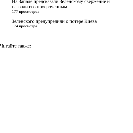
На Западе предсказали Зеленскому свержение и
назвали его просроченным
k
177 просмотров
i
Зеленского предупредили о потере Киева
174 просмотра
Читайте также: