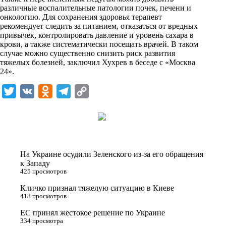
n
различные воспалительные патологии почек, печени и
i
онкологию. Для сохранения здоровья терапевт
рекомендует следить за питанием, отказаться от вредных
k
привычек, контролировать давление и уровень сахара в
крови, а также систематически посещать врачей. В таком
i
случае можно существенно снизить риск развития
тяжелых болезней, заключил Хухрев в
беседе
с «Москва
24».
T
V
O
T
C
w
K
d
e
o
i
n
l
p
t
o
e
y
t
k
g
L
На Украине осудили Зеленского из-за его обращения
e
l
r
i
к Западу
425 просмотров
r
a
a
n
Кличко признал тяжелую ситуацию в Киеве
s
m
k
418 просмотров
s
ЕС принял жестокое решение по Украине
n
334 просмотра