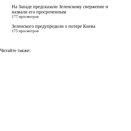
i
На Западе предсказали Зеленскому свержение и
назвали его просроченным
k
177 просмотров
i
Зеленского предупредили о потере Киева
175 просмотров
Читайте также: