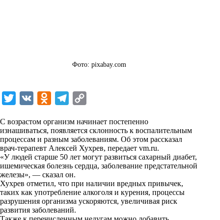
Фото: pixabay.com
T
V
O
T
C
w
K
d
e
o
С возрастом организм начинает постепенно
i
n
l
p
изнашиваться, появляется склонность к воспалительным
процессам и разным заболеваниям. Об этом рассказал
t
o
e
y
врач-терапевт Алексей Хухрев, передает
vm.ru
.
t
k
g
L
«У людей старше 50 лет могут развиться сахарный диабет,
ишемическая болезнь сердца, заболевание предстательной
e
l
r
i
железы», — сказал он.
r
a
a
n
Хухрев отметил, что при наличии вредных привычек,
таких как употребление алкоголя и курения, процессы
s
m
k
разрушения организма ускоряются, увеличивая риск
s
развития заболеваний.
Также к перечисленным недугам можно добавить