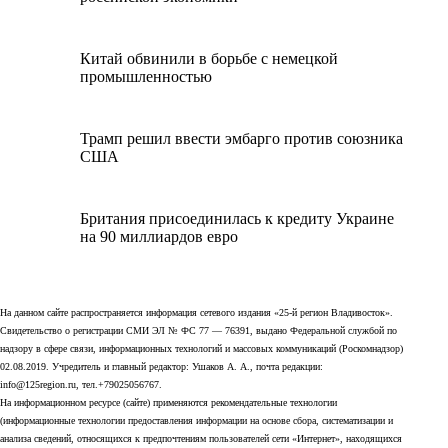
Китай обвинили в борьбе с немецкой
промышленностью
Трамп решил ввести эмбарго против союзника
США
Британия присоединилась к кредиту Украине
на 90 миллиардов евро
На данном сайте распространяется информация сетевого издания «25-й регион Владивосток».
Свидетельство о регистрации СМИ ЭЛ № ФС 77 — 76391, выдано Федеральной службой по
надзору в сфере связи, информационных технологий и массовых коммуникаций (Роскомнадзор)
02.08.2019. Учредитель и главный редактор: Ушаков А. А., почта редакции:
info@125region.ru, тел.+79025056767.
На информационном ресурсе (сайте) применяются рекомендательные технологии
(информационные технологии предоставления информации на основе сбора, систематизации и
анализа сведений, относящихся к предпочтениям пользователей сети «Интернет», находящихся