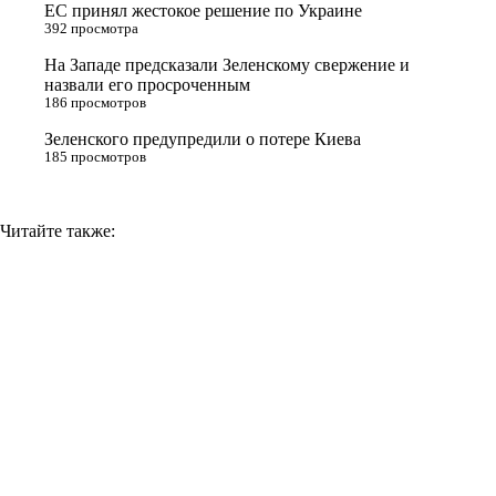
ЕС принял жестокое решение по Украине
n
392 просмотра
i
На Западе предсказали Зеленскому свержение и
назвали его просроченным
k
186 просмотров
i
Зеленского предупредили о потере Киева
185 просмотров
Читайте также: