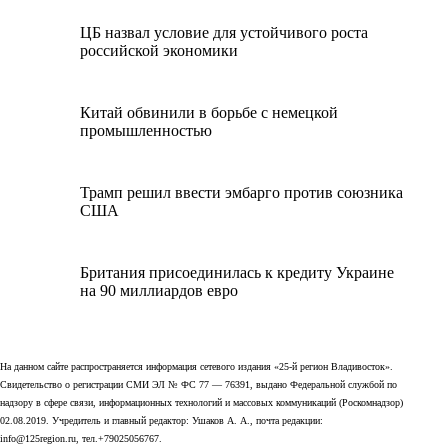
ЦБ назвал условие для устойчивого роста
российской экономики
Китай обвинили в борьбе с немецкой
промышленностью
Трамп решил ввести эмбарго против союзника
США
Британия присоединилась к кредиту Украине
на 90 миллиардов евро
На данном сайте распространяется информация сетевого издания «25-й регион Владивосток».
Свидетельство о регистрации СМИ ЭЛ № ФС 77 — 76391, выдано Федеральной службой по
надзору в сфере связи, информационных технологий и массовых коммуникаций (Роскомнадзор)
02.08.2019. Учредитель и главный редактор: Ушаков А. А., почта редакции:
info@125region.ru, тел.+79025056767.