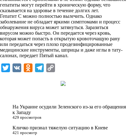
i
гепатиты могут перейти в хроническую форму, что
сказывается на здоровье в течение долгих лет.
k
Гепатит C можно полностью вылечить. Однако
заболевание не обладает яркими симптомами и процесс
i
обнаружения вируса может затянуться. Заразиться
вирусом можно быстро. Он передается через кровь,
которая может попасть в открытую кровоточащую рану
или передаться через плохо продезинфицированные
медицинские инструменты, шприцы и даже иглы в тату-
салонах, передает
Пятый канал
.
T
V
O
T
C
w
K
d
e
o
i
n
l
p
t
o
e
y
t
k
g
L
На Украине осудили Зеленского из-за его обращения
e
l
r
i
к Западу
429 просмотров
r
a
a
n
Кличко признал тяжелую ситуацию в Киеве
s
m
k
421 просмотр
s