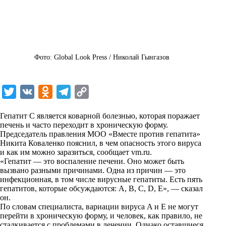
Фото: Global Look Press / Николай Гынгазов
T
V
O
T
C
w
K
d
e
o
Гепатит С является коварной болезнью, которая поражает
i
n
l
p
печень и часто переходит в хроническую форму.
Председатель правления МОО «Вместе против гепатита»
t
o
e
y
Никита Коваленко пояснил, в чем опасность этого вируса
t
k
g
L
и как им можно заразиться, сообщает
vm.ru
.
«Гепатит — это воспаление печени. Оно может быть
e
l
r
i
вызвано разными причинами. Одна из причин — это
r
a
a
n
инфекционная, в том числе вирусные гепатиты. Есть пять
гепатитов, которые обсуждаются: A, B, C, D, E», — сказал
s
m
k
он.
s
По словам специалиста, вариации вируса A и E не могут
перейти в хроническую форму, и человек, как правило, не
n
сталкивается с проблемами в лечении. Однако оставшиеся