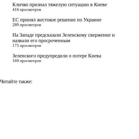
Кличко признал тяжелую ситуацию в Киеве
s
m
k
416 просмотров
s
ЕС принял жестокое решение по Украине
n
289 просмотров
i
На Западе предсказали Зеленскому свержение и
назвали его просроченным
k
175 просмотров
i
Зеленского предупредили о потере Киева
169 просмотров
Читайте также: