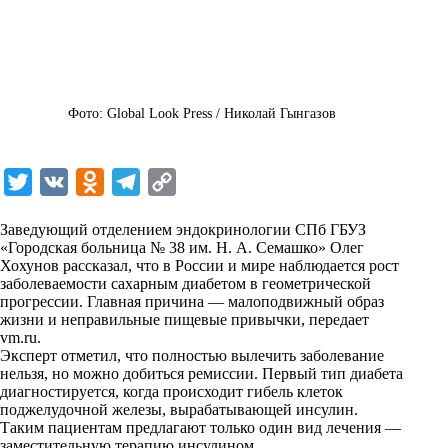
Фото: Global Look Press / Николай Гынгазов
T
V
O
T
C
w
K
d
e
o
Заведующий отделением эндокринологии СПб ГБУЗ
i
n
l
p
«Городская больница № 38 им. Н. А. Семашко» Олег
Хохунов рассказал, что в России и мире наблюдается рост
t
o
e
y
заболеваемости сахарным диабетом в геометрической
t
k
g
L
прогрессии. Главная причина — малоподвижный образ
жизни и неправильные пищевые привычки, передает
e
l
r
i
vm.ru
.
r
a
a
n
Эксперт отметил, что полностью вылечить заболевание
нельзя, но можно добиться ремиссии. Первый тип диабета
s
m
k
диагностируется, когда происходит гибель клеток
s
поджелудочной железы, вырабатывающей инсулин.
Таким пациентам предлагают только один вид лечения —
n
заместительную терапию инсулином.