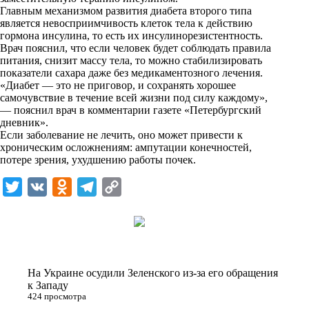
i
Главным механизмом развития диабета второго типа
является невосприимчивость клеток тела к действию
k
гормона инсулина, то есть их инсулинорезистентность.
Врач пояснил, что если человек будет соблюдать правила
i
питания, снизит массу тела, то можно стабилизировать
показатели сахара даже без медикаментозного лечения.
«Диабет — это не приговор, и сохранять хорошее
самочувствие в течение всей жизни под силу каждому»,
— пояснил врач в комментарии газете «
Петербургский
дневник
».
Если заболевание не лечить, оно может привести к
хроническим осложнениям: ампутации конечностей,
потере зрения, ухудшению работы почек.
T
V
O
T
C
w
K
d
e
o
i
n
l
p
t
o
e
y
t
k
g
L
На Украине осудили Зеленского из-за его обращения
e
l
r
i
к Западу
424 просмотра
r
a
a
n