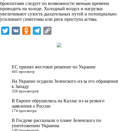
бронхитами следует по возможности меньше времени
k
проводить на холоде. Холодный воздух и нагрузки
увеличивают сухость дыхательных путей и потенциально
i
усиливают симптомы или риск приступа астмы.
T
V
O
T
C
w
K
d
e
o
i
n
l
p
t
o
e
y
t
k
g
L
ЕС принял жестокое решение по Украине
e
l
r
i
441 просмотр
r
a
a
n
На Украине осудили Зеленского из-за его обращения
к Западу
s
m
k
326 просмотров
s
В Европе обрушились на Каллас из-за резкого
n
заявления о России
174 просмотра
i
В Госдуме рассказали о плане Зеленского по
k
уничтожению Украины
i
130 просмотров