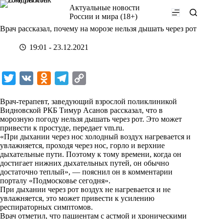
Перейти
Актуальные новости
к
России и мира (18+)
сути
Врач рассказал, почему на морозе нельзя дышать через рот
19:01 - 23.12.2021
T
V
O
T
C
w
K
d
e
o
Врач-терапевт, заведующий взрослой поликлиникой
i
n
l
p
Видновской РКБ Тимур Асанов рассказал, что в
морозную погоду нельзя дышать через рот. Это может
t
o
e
y
привести к простуде, передает
vm.ru
.
t
k
g
L
«При дыхании через нос холодный воздух нагревается и
увлажняется, проходя через нос, горло и верхние
e
l
r
i
дыхательные пути. Поэтому к тому времени, когда он
r
a
a
n
достигает нижних дыхательных путей, он обычно
достаточно теплый», — пояснил он в комментарии
s
m
k
порталу «
Подмосковье сегодня
».
s
При дыхании через рот воздух не нагревается и не
увлажняется, это может привести к усилению
n
респираторных симптомов.
i
Врач отметил, что пациентам с астмой и хроническими