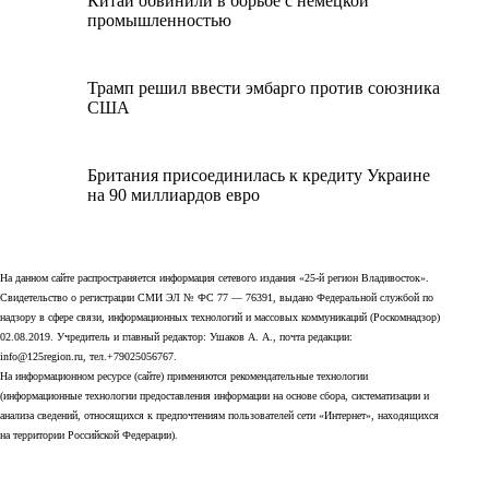
Китай обвинили в борьбе с немецкой
промышленностью
Трамп решил ввести эмбарго против союзника
США
Британия присоединилась к кредиту Украине
на 90 миллиардов евро
На данном сайте распространяется информация сетевого издания «25-й регион Владивосток».
Свидетельство о регистрации СМИ ЭЛ № ФС 77 — 76391, выдано Федеральной службой по
надзору в сфере связи, информационных технологий и массовых коммуникаций (Роскомнадзор)
02.08.2019. Учредитель и главный редактор: Ушаков А. А., почта редакции:
info@125region.ru, тел.+79025056767.
На информационном ресурсе (сайте) применяются рекомендательные технологии
(информационные технологии предоставления информации на основе сбора, систематизации и
анализа сведений, относящихся к предпочтениям пользователей сети «Интернет», находящихся
на территории Российской Федерации).