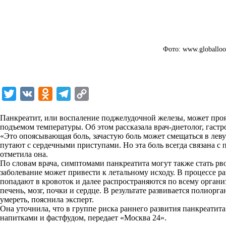
Фото: www.globalloo
T
V
O
T
C
w
K
d
e
o
Панкреатит, или воспаление поджелудочной железы, может про
i
n
l
p
подъемом температуры. Об этом рассказала врач-диетолог, гаст
«Это опоясывающая боль, зачастую боль может смещаться в леву
t
o
e
y
путают с сердечными приступами. Но эта боль всегда связана с
t
k
g
L
отметила она.
По словам врача, симптомами панкреатита могут также стать рво
e
l
r
i
заболевание может привести к летальному исходу. В процессе 
r
a
a
n
попадают в кровоток и далее распространяются по всему организ
печень, мозг, почки и сердце. В результате развивается полиорга
s
m
k
умереть, пояснила эксперт.
s
Она уточнила, что в группе риска раннего развития панкреатита
напитками и фастфудом, передает «
Москва 24
».
n