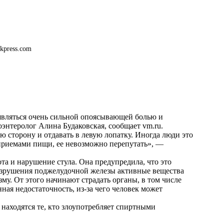
kpress.com
являться очень сильной опоясывающей болью и
роэнтеролог Алина Будаковская, сообщает
vm.ru
.
ю сторону и отдавать в левую лопатку. Иногда люди это
 приемами пищи, ее невозможно перепутать», —
та и нарушение стула. Она предупредила, что это
разрушения поджелудочной железы активные вещества
му. От этого начинают страдать органы, в том числе
нная недостаточность, из-за чего человек может
 находятся те, кто злоупотребляет спиртными