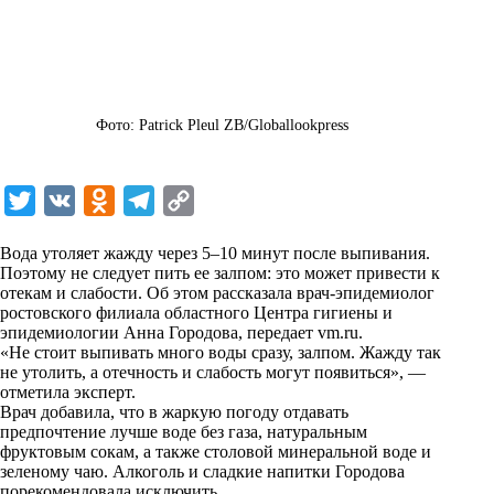
Фото: Patrick Pleul ZB/Globallookpress
T
V
O
T
C
w
K
d
e
o
Вода утоляет жажду через 5–10 минут после выпивания.
i
n
l
p
Поэтому не следует пить ее залпом: это может привести к
отекам и слабости. Об этом рассказала врач-эпидемиолог
t
o
e
y
ростовского филиала областного Центра гигиены и
t
k
g
L
эпидемиологии Анна Городова, передает
vm.ru
.
«Не стоит выпивать много воды сразу, залпом. Жажду так
e
l
r
i
не утолить, а отечность и слабость могут появиться», —
r
a
a
n
отметила эксперт.
Врач добавила, что в жаркую погоду отдавать
s
m
k
предпочтение лучше воде без газа, натуральным
s
фруктовым сокам, а также столовой минеральной воде и
зеленому чаю. Алкоголь и сладкие напитки Городова
n
порекомендовала исключить.