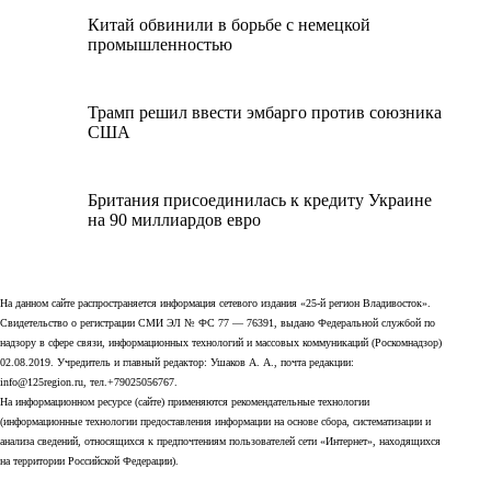
Китай обвинили в борьбе с немецкой
промышленностью
Трамп решил ввести эмбарго против союзника
США
Британия присоединилась к кредиту Украине
на 90 миллиардов евро
На данном сайте распространяется информация сетевого издания «25-й регион Владивосток».
Свидетельство о регистрации СМИ ЭЛ № ФС 77 — 76391, выдано Федеральной службой по
надзору в сфере связи, информационных технологий и массовых коммуникаций (Роскомнадзор)
02.08.2019. Учредитель и главный редактор: Ушаков А. А., почта редакции:
info@125region.ru, тел.+79025056767.
На информационном ресурсе (сайте) применяются рекомендательные технологии
(информационные технологии предоставления информации на основе сбора, систематизации и
анализа сведений, относящихся к предпочтениям пользователей сети «Интернет», находящихся
на территории Российской Федерации).