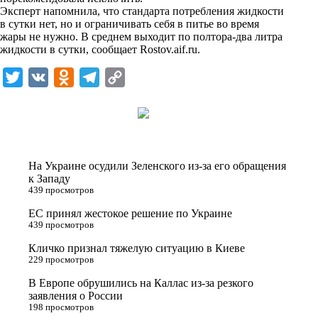
i
Эксперт напомнила, что стандарта потребления жидкости
в сутки нет, но и ограничивать себя в питье во время
k
жары не нужно. В среднем выходит по полтора-два литра
жидкости в сутки, сообщает
i
Rostov.aif.ru
.
T
V
O
T
C
w
K
d
e
o
i
n
l
p
t
o
e
y
t
k
g
L
На Украине осудили Зеленского из-за его обращения
e
l
r
i
к Западу
439 просмотров
r
a
a
n
ЕС принял жестокое решение по Украине
s
m
k
439 просмотров
s
Кличко признал тяжелую ситуацию в Киеве
n
229 просмотров
i
В Европе обрушились на Каллас из-за резкого
заявления о России
k
198 просмотров
i