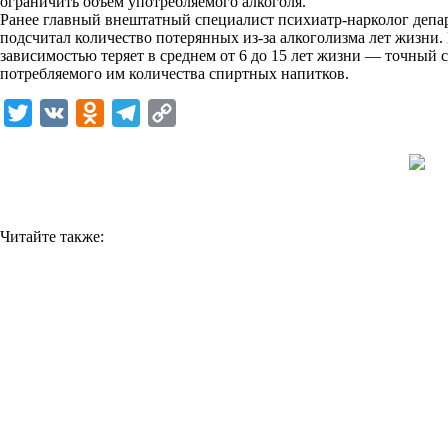
ограничить объем употребляемого алкоголя.
i
Ранее главный внештатный специалист психиатр-нарколог деп
подсчитал количество потерянных из-за алкоголизма лет жизни.
k
зависимостью теряет в среднем от 6 до 15 лет жизни — точный с
потребляемого им количества спиртных напитков.
i
T
V
O
T
C
w
K
d
e
o
i
n
l
p
t
o
e
y
t
k
g
L
Читайте также:
e
l
r
i
r
a
a
n
s
m
k
s
n
i
k