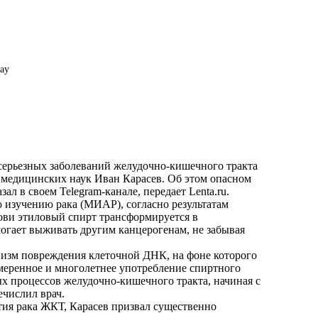
bay
серьезных заболеваний желудочно-кишечного тракта
т медицинских наук Иван Карасев. Об этом опасном
ал в своем Telegram-канале, передает
Lenta.ru
.
о изучению рака (МИАР), согласно результатам
рови этиловый спирт трансформируется в
гает выживать другим канцерогенам, не забывая
ханизм повреждения клеточной ДНК, на фоне которого
умеренное и многолетнее употребление спиртного
х процессов желудочно-кишечного тракта, начиная с
ечислил врач.
тия рака ЖКТ, Карасев призвал существенно