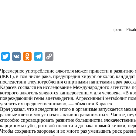
фото - Pixa
T
V
O
T
C
w
K
d
e
o
Чрезмерное употребление алкоголя может привести к развитию 
i
n
l
p
(ЖКТ), в том числе рака, предупредил хирург-онколог, кандида
последствии злоупотребления спиртными напитками врач рассказ
t
o
e
y
Карасев сослался на исследование Международного агентства п
t
k
g
L
которого алкоголь являются канцерогенным для человека. «В к
повреждающий гены ацетальдегид. Агрессивный метаболит помо
e
l
r
i
усилить их предшественников», — объяснил Карасев.
r
a
a
n
Врач указал, что вследствие этого в организме запускается ме
раковые клетки могут начать активно размножаться. Частое, не
s
m
k
способно спровоцировать развитие большинства злокачественны
s
карциномы губы, ротовой полости и до рака прямой кишки, пер
Чтобы сохранить здоровье и во много раз уменьшить риск разви
n