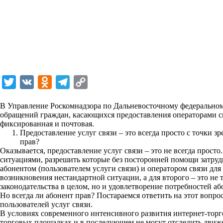
T
V
O
T
C
w
K
d
e
o
В Управление Роскомнадзора по Дальневосточному федеральному
i
n
l
p
обращений граждан, касающихся предоставления операторами свя
фиксированная и почтовая.
t
o
e
y
Предоставление услуг связи – это всегда просто с точки зр
t
k
g
L
прав?
Оказывается, предоставление услуг связи – это не всегда прост
e
l
r
i
ситуациями, разрешить которые без посторонней помощи затруд
r
a
a
n
абонентом (пользователем услуги связи) и оператором связи дл
возникновения нестандартной ситуации, а для второго – это не 
s
m
k
законодательства в целом, но и удовлетворение потребностей аб
s
Но всегда ли абонент прав? Постараемся ответить на этот вопр
пользователей услуг связи.
n
В условиях современного интенсивного развития интернет-тор
i
торговых площадках и в последующем не могут отследить движ