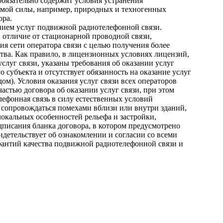
 обязательно содержит условия устранения
лимой силы, например, природных и техногенных
ора.
нием услуг подвижной радиотелефонной связи.
в отличие от стационарной проводной связи,
я сети оператора связи с целью получения более
ства. Как правило, в лицензионных условиях лицензий,
слуг связи, указаны требования об оказании услуг
субъекта и отсутствует обязанность на оказание услуг
дом). Условия оказания услуг связи всех операторов
стью договора об оказании услуг связи, при этом
лефонная связь в силу естественных условий
 сопровождаться помехами вблизи или внутри зданий,
локальных особенностей рельефа и застройки,
писания бланка договора, в котором предусмотрено
идетельствует об ознакомлении и согласии со всеми
арантий качества подвижной радиотелефонной связи и