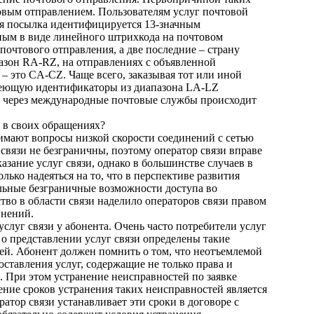
овым отправлением. Пользователям услуг почтовой
дая посылка идентифицируется 13-значным
ным в виде линейного штрихкода на почтовом
почтового отправления, а две последние – страну
пазон RA-RZ, на отправлениях с объявленной
 это CA-CZ. Чаще всего, заказывая тот или иной
меющую идентификаторы из диапазона LA-LZ
а через международные почтовые службы происходит
 в своих обращениях?
нимают вопросы низкой скорости соединений с сетью
связи не безграничны, поэтому оператор связи вправе
азание услуг связи, однако в большинстве случаев в
лько надеяться на то, что в перспективе развития
альные безграничные возможности доступа во
во в области связи наделило операторов связи правом
инений.
слуг связи у абонента. Очень часто потребители услуг
 о представлении услуг связи определены такие
тей. Абонент должен помнить о том, что неотъемлемой
оставления услуг, содержащие не только права и
и. При этом устранение неисправностей по заявке
ление сроков устранения таких неисправностей является
ратор связи устанавливает эти сроки в договоре с