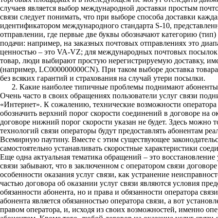
случаев является выбор международной доставки простым почт
k
связи следует понимать, что при выборе способа доставки каж
идентификатором международного стандарта S-10, представлен
i
отправлении, где первые две буквы обозначают категорию (тип) 
подачи: например, на заказных почтовых отправлениях это диа
ценностью – это VA-VZ; для международных почтовых посылок –
товар, люди выбирают простую нерегистрируемую доставку, и
(например, LC000000000CN). При таком выборе доставка товар
без всяких гарантий и страхования на случай утери посылки.
Какие наиболее типичные проблемы поднимают абоненты
Очень часто в своих обращениях пользователи услуг связи под
«Интернет». К сожалению, технические возможности оператора 
обозначить верхний порог скорости соединений в договоре на ок
договоре нижний порог скорости указан не будет. Здесь можно то
технологий связи операторы будут предоставлять абонентам ре
Всемирную паутину. Вместе с этим существующее законодательст
самостоятельно устанавливать скоростные характеристики соед
Еще одна актуальная тематика обращений – это восстановление у
связи забывают, что в заключенном с оператором связи договоре
особенности оказания услуг связи, как устранение неисправнос
частью договора об оказании услуг связи являются условия пред
обязанности абонента, но и права и обязанности оператора связ
абонента является обязанностью оператора связи, а вот установ
правом оператора, и, исходя из своих возможностей, именно опе