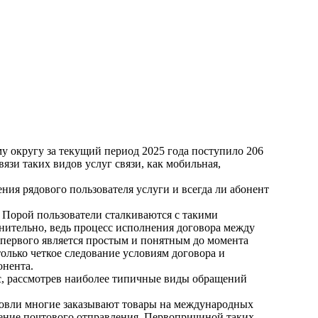
 округу за текущий период 2025 года поступило 206
зи таких видов услуг связи, как мобильная,
ения рядового пользователя услуги и всегда ли абонент
о. Порой пользователи сталкиваются с такими
нительно, ведь процесс исполнения договора между
я первого является простым и понятным до момента
только четкое следование условиям договора и
онента.
ос, рассмотрев наиболее типичные виды обращений
говли многие заказывают товары на международных
ение почтового отправления. Первопричиной таких