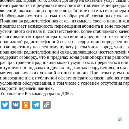
абонентом. Кроме того, любой договор на оказание услуг связи
неисправностей в результате действия обстоятельств непреодо
явлений, оказывающих прямое воздействие на сеть связи операт
Необходимо отметить и тематику обращений, связанных с оказа
Подвижная радиотелефонная связь, из смысла своего названия, 
предполагает возможность перемещения абонента в зоне покрыти
устойчивого сигнала и, соответственно, более стабильного каче
на основании которых операторы связи осуществляют оказание у
подвижной радиотелефонной связи на территории определенного 
по конкретному населенному пункту (в том числе город, улица, 
подвижной радиотелефонной связи, являющиеся неотъемлемой ча
содержат оговорку, что в пределах зоны радиопокрытия радиоте
распространения радиоволн может ухудшаться, прерываться или
в туннелях, в подвалах и других подземных сооружениях, из-за 
метеорологических условий и иных причин. При этом путем под
присоединение к публичной оферте оператора связи, абонент св
условиями обслуживания, в том числе с условием отсутствия г
скорости передачи данных.
Управление Роскомнадзора по ДФО.
T
V
O
T
C
w
K
d
e
o
i
n
l
p
t
o
e
y