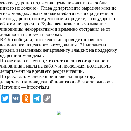
что государство подрастающему поколению «вообще
i
ничего не должно». Глава департамента выразила мнение,
k
что о молодых людях должны заботиться их родители, а
не государство, потому что они их родили, а государство
i
об этом не просило. Куйвашев назвал высказывание
чиновницы некорректным и временно отстранил ее от
должности на время проверки.
В СК сообщили, что следствие проводит проверку
возможного нецелевого расходования 131 миллиона
рублей, выделенных департаменту Глацких на поддержку
одаренной молодежи.
Позже стало известно, что отстраненная от должности
чиновница вышла на работу и продолжает возглавлять
департамент на время его реорганизации.
По результатам служебной проверки директору
департамента молодежной политики объявили выговор.
Источник —
https://ria.ru
T
V
O
T
C
w
K
d
e
o
i
n
l
p
t
o
e
y