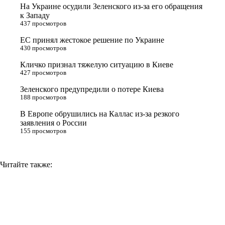
t
k
g
L
На Украине осудили Зеленского из-за его обращения
e
l
r
i
к Западу
437 просмотров
r
a
a
n
ЕС принял жестокое решение по Украине
s
m
k
430 просмотров
s
Кличко признал тяжелую ситуацию в Киеве
n
427 просмотров
i
Зеленского предупредили о потере Киева
188 просмотров
k
i
В Европе обрушились на Каллас из-за резкого
заявления о России
155 просмотров
Читайте также: