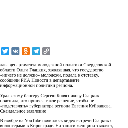
T
V
O
T
C
w
K
d
e
o
лава департамента молодежной политики Свердловской
i
n
l
p
области Ольга Глацких, заявлявшая, что государство
«ничего не должно» молодежи, подала в отставку,
t
o
e
y
сообщили РИА Новости в департаменте
t
k
g
L
информационной политики региона.
e
l
r
i
Уральскому блогеру Сергею Колясникову Глацких
r
a
a
n
пояснила, что приняла такое решение, чтобы не
«подставлять» губернатора региона Евгения Куйвашева.
s
m
k
Скандальное заявление
s
В ноябре на YouTube появилось видео встречи Глацких с
n
волонтерами в Кировграде. На записи женщина заявляет,