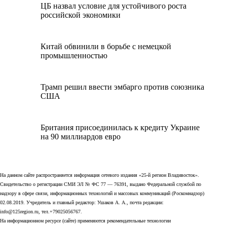
ЦБ назвал условие для устойчивого роста
российской экономики
Китай обвинили в борьбе с немецкой
промышленностью
Трамп решил ввести эмбарго против союзника
США
Британия присоединилась к кредиту Украине
на 90 миллиардов евро
На данном сайте распространяется информация сетевого издания «25-й регион Владивосток».
Свидетельство о регистрации СМИ ЭЛ № ФС 77 — 76391, выдано Федеральной службой по
надзору в сфере связи, информационных технологий и массовых коммуникаций (Роскомнадзор)
02.08.2019. Учредитель и главный редактор: Ушаков А. А., почта редакции:
info@125region.ru, тел.+79025056767.
На информационном ресурсе (сайте) применяются рекомендательные технологии