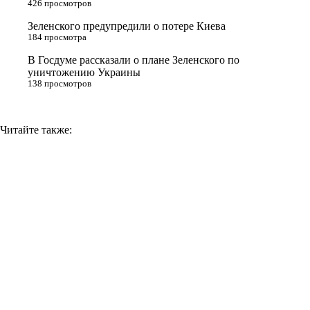
426 просмотров
i
Зеленского предупредили о потере Киева
184 просмотра
k
i
В Госдуме рассказали о плане Зеленского по
уничтожению Украины
138 просмотров
Читайте также: