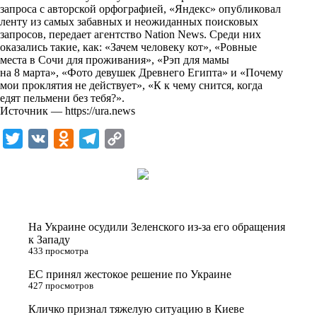
i
запроса с авторской орфографией, «Яндекс» опубликовал
ленту из самых забавных и неожиданных поисковых
k
запросов, передает
агентство Nation News
. Среди них
оказались такие, как: «Зачем человеку кот», «Ровные
i
места в Сочи для проживания», «Рэп для мамы
на 8 марта», «Фото девушек Древнего Египта» и «Почему
мои проклятия не действует», «К к чему снится, когда
едят пельмени без тебя?».
Источник —
https://ura.news
T
V
O
T
C
w
K
d
e
o
i
n
l
p
t
o
e
y
t
k
g
L
На Украине осудили Зеленского из-за его обращения
e
l
r
i
к Западу
433 просмотра
r
a
a
n
ЕС принял жестокое решение по Украине
s
m
k
427 просмотров
s
Кличко признал тяжелую ситуацию в Киеве
n