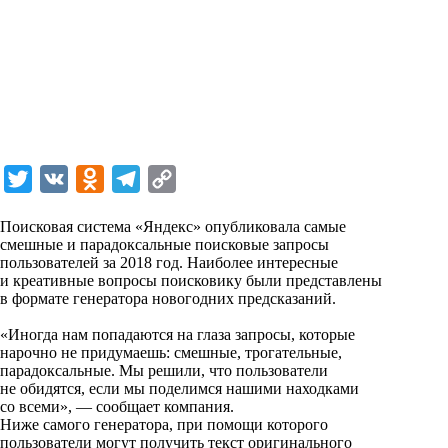
T
V
O
T
C
w
K
d
e
o
Поисковая система «Яндекс» опубликовала самые
i
n
l
p
смешные и парадоксальные поисковые запросы
пользователей за 2018 год. Наиболее интересные
t
o
e
y
и креативные вопросы поисковику были представлены
t
k
g
L
в формате
генератора
новогодних предсказаний.
e
l
r
i
«Иногда нам попадаются на глаза запросы, которые
r
a
a
n
нарочно не придумаешь: смешные, трогательные,
парадоксальные. Мы решили, что пользователи
s
m
k
не обидятся, если мы поделимся нашими находками
s
со всеми», — сообщает компания.
Ниже самого генератора, при помощи которого
n
пользователи могут получить текст оригинального