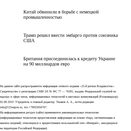
Китай обвинили в борьбе с немецкой
промышленностью
Трамп решил ввести эмбарго против союзника
США
Британия присоединилась к кредиту Украине
на 90 миллиардов евро
На данном сайте распространяется информация сетевого издания «25-й регион Владивосток».
Свидетельство о регистрации СМИ ЭЛ № ФС 77 — 76391, выдано Федеральной службой по
надзору в сфере связи, информационных технологий и массовых коммуникаций (Роскомнадзор)
02.08.2019. Учредитель и главный редактор: Ушаков А. А., почта редакции:
info@125region.ru, тел.+79025056767.
На информационном ресурсе (сайте) применяются рекомендательные технологии
(информационные технологии предоставления информации на основе сбора, систематизации и
анализа сведений, относящихся к предпочтениям пользователей сети «Интернет», находящихся
на территории Российской Федерации).