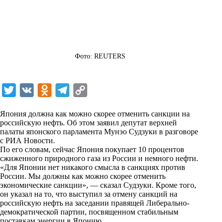
Фото: REUTERS
T
V
O
T
C
w
K
d
e
o
Япония должна как можно скорее отменить санкции на
i
n
l
p
российскую нефть. Об этом заявил депутат верхней
палаты японского парламента Мунэо Судзуки в разговоре
t
o
e
y
с
РИА Новости
.
t
k
g
L
По его словам, сейчас Япония покупает 10 процентов
сжиженного природного газа из России и немного нефти.
e
l
r
i
«Для Японии нет никакого смысла в санкциях против
r
a
a
n
России. Мы должны как можно скорее отменить
экономические санкции», — сказал Судзуки. Кроме того,
s
m
k
он указал на то, что выступил за отмену санкций на
s
российскую нефть на заседании правящей Либерально-
демократической партии, посвященном стабильным
n
поставкам энергии в Японию.