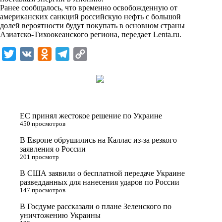
i
Ранее сообщалось, что временно освобожденную от
американских санкций российскую нефть с большой
k
долей вероятности будут покупать в основном страны
Азиатско-Тихоокеанского региона, передает
i
Lenta.ru
.
T
V
O
T
C
w
K
d
e
o
i
n
l
p
t
o
e
y
t
k
g
L
ЕС принял жестокое решение по Украине
e
l
r
i
450 просмотров
r
a
a
n
В Европе обрушились на Каллас из-за резкого
заявления о России
s
m
k
201 просмотр
s
В США заявили о бесплатной передаче Украине
n
разведданных для нанесения ударов по России
147 просмотров
i
В Госдуме рассказали о плане Зеленского по
k
уничтожению Украины
i