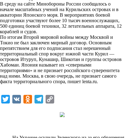
i
В среду на сайте Минобороны России сообщалось о
начале масштабных учений на Курильских островах и в
k
акватории Японского моря. В мероприятиях боевой
подготовки участвуют более 10 тысяч военнослужащих,
i
500 единиц боевой техники, 32 летательных аппарата, 12
кораблей и судов.
По итогам Второй мировой войны между Москвой и
Токио не был заключен мирный договор. Основным
препятствием для его подписания стал нерешенный
территориальный спор вокруг южной части Курил —
островов Итуруп, Кунашир, Шикотан и группы островов
Хабомаи. Япония называет их «северными
территориями» и не признает российского суверенитета
над ними. Москва, в свою очередь, не признает самого
факта территориального спора, пишет
lenta.ru
.
T
V
O
T
C
w
K
d
e
o
i
n
l
p
t
o
e
y
t
k
g
L
На Украине осудили Зеленского из-за его обращения