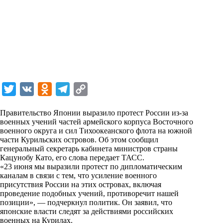
T
V
O
T
C
w
K
d
e
o
Правительство Японии выразило протест России из-за
i
n
l
p
военных учений частей армейского корпуса Восточного
военного округа и сил Тихоокеанского флота на южной
t
o
e
y
части Курильских островов. Об этом сообщил
t
k
g
L
генеральный секретарь кабинета министров страны
Кацунобу Като, его слова передает
ТАСС
.
e
l
r
i
«23 июня мы выразили протест по дипломатическим
r
a
a
n
каналам в связи с тем, что усиление военного
присутствия России на этих островах, включая
s
m
k
проведение подобных учений, противоречит нашей
s
позиции», — подчеркнул политик. Он заявил, что
японские власти следят за действиями российских
n
военных на Курилах.