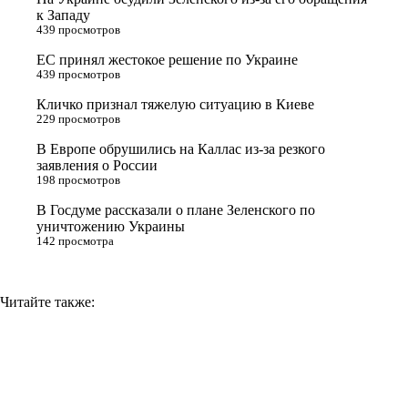
e
l
r
i
к Западу
439 просмотров
r
a
a
n
ЕС принял жестокое решение по Украине
s
m
k
439 просмотров
s
Кличко признал тяжелую ситуацию в Киеве
n
229 просмотров
i
В Европе обрушились на Каллас из-за резкого
заявления о России
k
198 просмотров
i
В Госдуме рассказали о плане Зеленского по
уничтожению Украины
142 просмотра
Читайте также: