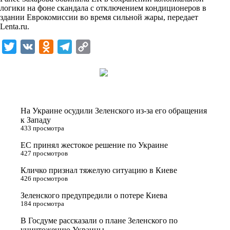
n
логики на фоне скандала с отключением кондиционеров в
i
здании Еврокомиссии во время сильной жары, передает
Lenta.ru
.
k
i
T
V
O
T
C
w
K
d
e
o
i
n
l
p
t
o
e
y
t
k
g
L
На Украине осудили Зеленского из-за его обращения
e
l
r
i
к Западу
433 просмотра
r
a
a
n
ЕС принял жестокое решение по Украине
s
m
k
427 просмотров
s
Кличко признал тяжелую ситуацию в Киеве
n
426 просмотров
i
Зеленского предупредили о потере Киева
184 просмотра
k
i
В Госдуме рассказали о плане Зеленского по
уничтожению Украины