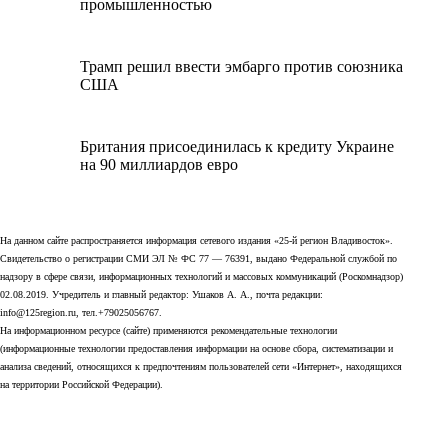
промышленностью
Трамп решил ввести эмбарго против союзника
США
Британия присоединилась к кредиту Украине
на 90 миллиардов евро
На данном сайте распространяется информация сетевого издания «25-й регион Владивосток».
Свидетельство о регистрации СМИ ЭЛ № ФС 77 — 76391, выдано Федеральной службой по
надзору в сфере связи, информационных технологий и массовых коммуникаций (Роскомнадзор)
02.08.2019. Учредитель и главный редактор: Ушаков А. А., почта редакции:
info@125region.ru, тел.+79025056767.
На информационном ресурсе (сайте) применяются рекомендательные технологии
(информационные технологии предоставления информации на основе сбора, систематизации и
анализа сведений, относящихся к предпочтениям пользователей сети «Интернет», находящихся
на территории Российской Федерации).