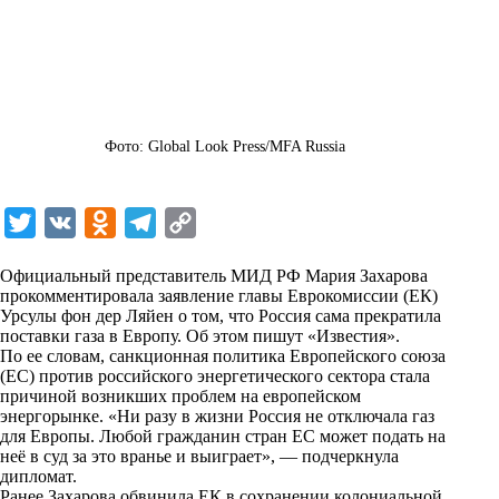
Фото: Global Look Press/MFA Russia
T
V
O
T
C
w
K
d
e
o
Официальный представитель МИД РФ Мария Захарова
i
n
l
p
прокомментировала заявление главы Еврокомиссии (ЕК)
Урсулы фон дер Ляйен о том, что Россия сама прекратила
t
o
e
y
поставки газа в Европу. Об этом пишут «
Известия
».
t
k
g
L
По ее словам, санкционная политика Европейского союза
(ЕС) против российского энергетического сектора стала
e
l
r
i
причиной возникших проблем на европейском
r
a
a
n
энергорынке. «Ни разу в жизни Россия не отключала газ
для Европы. Любой гражданин стран ЕС может подать на
s
m
k
неё в суд за это вранье и выиграет», — подчеркнула
s
дипломат.
Ранее Захарова обвинила ЕК в сохранении колониальной