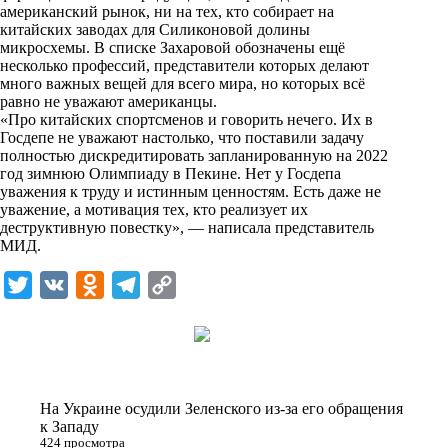
американский рынок, ни на тех, кто собирает на
k
китайских заводах для Силиконовой долины
микросхемы. В списке Захаровой обозначены ещё
i
несколько профессий, представители которых делают
много важных вещей для всего мира, но которых всё
равно не уважают американцы.
«Про китайских спортсменов и говорить нечего. Их в
Госдепе не уважают настолько, что поставили задачу
полностью дискредитировать запланированную на 2022
год зимнюю Олимпиаду в Пекине. Нет у Госдепа
уважения к труду и истинным ценностям. Есть даже не
уважение, а мотивация тех, кто реализует их
деструктивную повестку», — написала представитель
МИД.
T
V
O
T
C
w
K
d
e
o
i
n
l
p
t
o
e
y
t
k
g
L
На Украине осудили Зеленского из-за его обращения
e
l
r
i
к Западу
424 просмотра