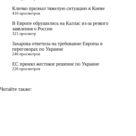
r
a
a
n
Кличко признал тяжелую ситуацию в Киеве
s
m
k
416 просмотров
s
В Европе обрушились на Каллас из-за резкого
n
заявления о России
321 просмотр
i
Захарова ответила на требование Европы в
k
переговорах по Украине
i
246 просмотров
ЕС принял жестокое решение по Украине
226 просмотров
Читайте также: