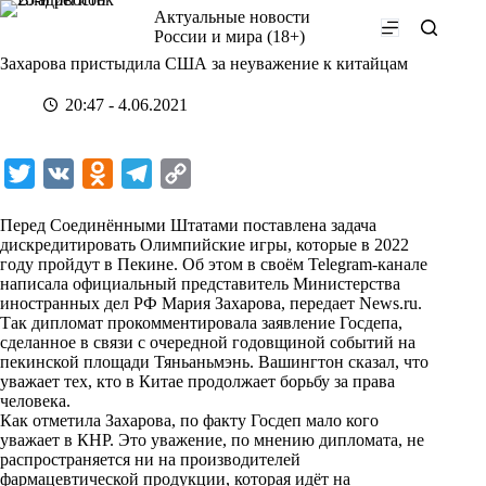
Перейти
Актуальные новости
к
России и мира (18+)
сути
Захарова пристыдила США за неуважение к китайцам
20:47 - 4.06.2021
T
V
O
T
C
w
K
d
e
o
Перед Соединёнными Штатами поставлена задача
i
n
l
p
дискредитировать Олимпийские игры, которые в 2022
году пройдут в Пекине. Об этом в своём Telegram-канале
t
o
e
y
написала официальный представитель Министерства
t
k
g
L
иностранных дел РФ Мария Захарова, передает
News.ru
.
Так дипломат прокомментировала заявление Госдепа,
e
l
r
i
сделанное в связи с очередной годовщиной событий на
r
a
a
n
пекинской площади Тяньаньмэнь. Вашингтон сказал, что
уважает тех, кто в Китае продолжает борьбу за права
s
m
k
человека.
s
Как отметила Захарова, по факту Госдеп мало кого
уважает в КНР. Это уважение, по мнению дипломата, не
n
распространяется ни на производителей
i
фармацевтической продукции, которая идёт на