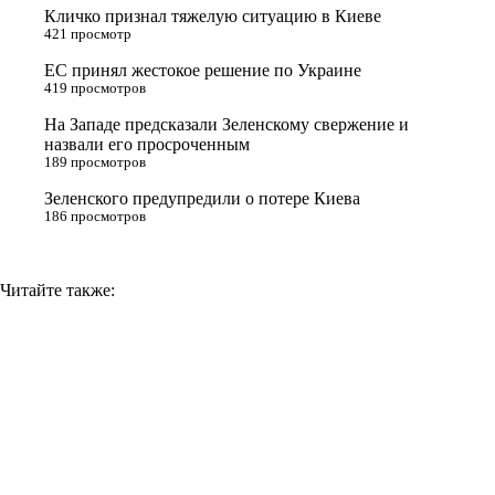
Кличко признал тяжелую ситуацию в Киеве
s
m
k
421 просмотр
s
ЕС принял жестокое решение по Украине
n
419 просмотров
i
На Западе предсказали Зеленскому свержение и
назвали его просроченным
k
189 просмотров
i
Зеленского предупредили о потере Киева
186 просмотров
Читайте также: