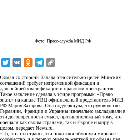
Фото: Пресс-служба МИД РФ
T
V
O
T
C
w
K
d
e
o
Обман со стороны Запада относительно целей Минских
i
n
l
p
соглашений требует непременной фиксации и
дальнейшей квалификации в правовом пространстве.
t
o
e
y
Такое заявление сделала в эфире программы «Право
t
k
g
L
знать» на канале ТВЦ официальный представитель МИД
РФ Мария Захарова. Она подчеркнула, что руководство
e
l
r
i
Германии, Франции и Украины изначально закладывали в
r
a
a
n
эти договоренности смысл, противоположный тому, что
обещали как своим странами, так и Европе и миру в
s
m
k
целом, передает
News.ru
.
s
«То, что эти страны, эти политики обманули мировое
сообщество, и в первую очередь жертвой их обмана пал