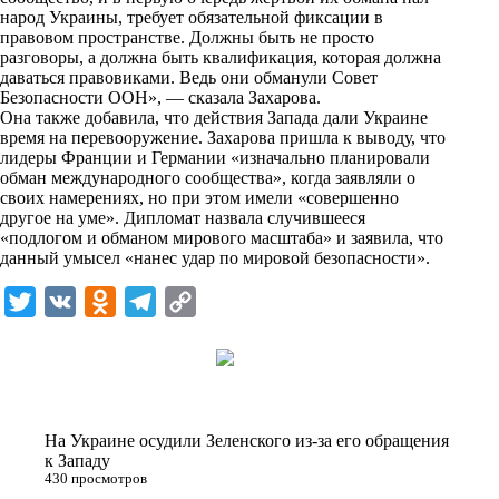
n
народ Украины, требует обязательной фиксации в
i
правовом пространстве. Должны быть не просто
разговоры, а должна быть квалификация, которая должна
k
даваться правовиками. Ведь они обманули Совет
Безопасности ООН», —
i
сказала
Захарова.
Она также добавила, что действия Запада дали Украине
время на перевооружение. Захарова пришла к выводу, что
лидеры Франции и Германии «изначально планировали
обман международного сообщества», когда заявляли о
своих намерениях, но при этом имели «совершенно
другое на уме». Дипломат назвала случившееся
«подлогом и обманом мирового масштаба» и заявила, что
данный умысел «нанес удар по мировой безопасности».
T
V
O
T
C
w
K
d
e
o
i
n
l
p
t
o
e
y
t
k
g
L
На Украине осудили Зеленского из-за его обращения
e
l
r
i
к Западу
430 просмотров
r
a
a
n