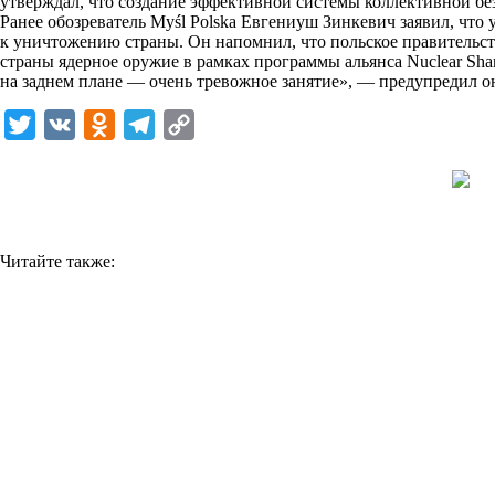
утверждал, что создание эффективной системы коллективной бе
i
Ранее обозреватель Myśl Polska Евгениуш Зинкевич заявил, что
к уничтожению страны. Он напомнил, что польское правительс
k
страны ядерное оружие в рамках программы альянса Nuclear Sha
на заднем плане — очень тревожное занятие», — предупредил о
i
T
V
O
T
C
w
K
d
e
o
i
n
l
p
t
o
e
y
t
k
g
L
Читайте также:
e
l
r
i
r
a
a
n
s
m
k
s
n
i
k