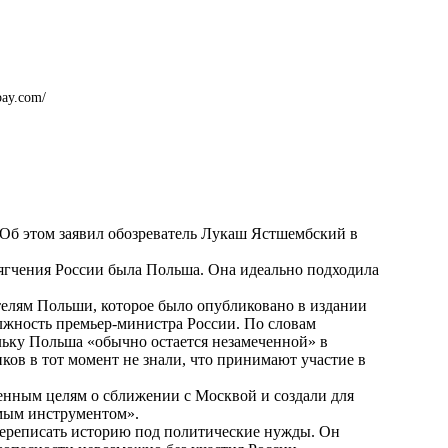
bay.com/
 Об этом заявил обозреватель Лукаш Ястшембский в
ягчения России была Польша. Она идеально подходила
лям Польши, которое было опубликовано в издании
олжность премьер-министра России. По словам
льку Польша «обычно остается незамеченной» в
ков в тот момент не знали, что принимают участие в
енным целям о сближении с Москвой и создали для
мым инструментом».
 переписать историю под политические нужды. Он