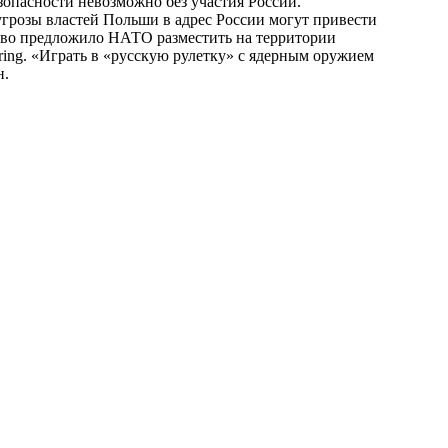
зопасности невозможно без участия России.
 угрозы властей Польши в адрес России могут привести
тво предложило НАТО разместить на территории
ring. «Играть в «русскую рулетку» с ядерным оружием
н.