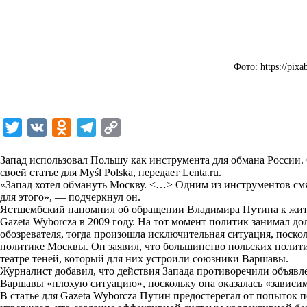
Фото: https://pixa
T
V
O
T
C
w
K
d
e
o
Запад использовал Польшу как инструмента для обмана России.
i
n
l
p
своей статье для Myśl Polska, передает
Lenta.ru
.
«Запад хотел обмануть Москву. <…> Одним из инструментов см
t
o
e
y
для этого», — подчеркнул он.
t
k
g
L
Ястшембский напомнил об обращении Владимира Путина к жите
Gazeta Wyborcza в 2009 году. На тот момент политик занимал д
e
l
r
i
обозревателя, тогда произошла исключительная ситуация, поско
r
a
a
n
политике Москвы. Он заявил, что большинство польских полити
театре теней, который для них устроили союзники Варшавы.
s
m
k
Журналист добавил, что действия Запада противоречили объявл
s
Варшавы «плохую ситуацию», поскольку она оказалась «зависи
В статье для Gazeta Wyborcza Путин предостерегал от попыток
n