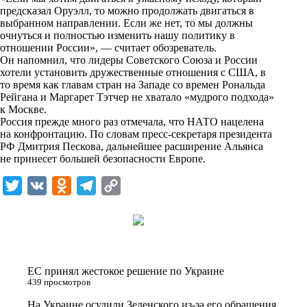
n
предсказал Оруэлл, то можно продолжать двигаться в
i
выбранном направлении. Если же нет, то мы должны
очнуться и полностью изменить нашу политику в
k
отношении России», — считает обозреватель.
Он напомнил, что лидеры Советского Союза и России
i
хотели установить дружественные отношения с США, в
то время как главам стран на Западе со времен Рональда
Рейгана и Маргарет Тэтчер не хватало «мудрого подхода»
к Москве.
Россия прежде много раз отмечала, что НАТО нацелена
на конфронтацию. По словам пресс-секретаря президента
РФ Дмитрия Пескова, дальнейшее расширение Альянса
не принесет большей безопасности Европе.
T
V
O
T
C
w
K
d
e
o
i
n
l
p
t
o
e
y
t
k
g
L
ЕС принял жестокое решение по Украине
e
l
r
i
439 просмотров
r
a
a
n
На Украине осудили Зеленского из-за его обращения