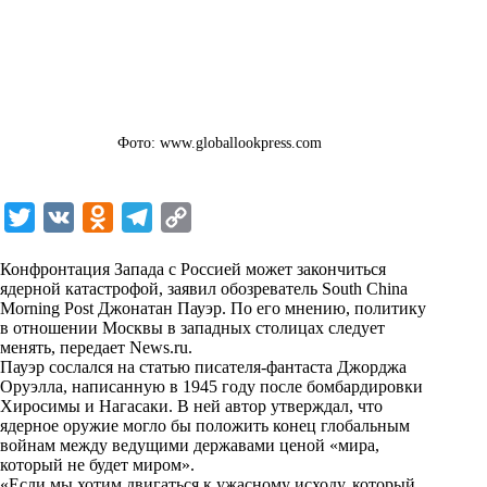
Фото: www.globallookpress.com
T
V
O
T
C
w
K
d
e
o
Конфронтация Запада с Россией может закончиться
i
n
l
p
ядерной катастрофой, заявил обозреватель South China
Morning Post Джонатан Пауэр. По его мнению, политику
t
o
e
y
в отношении Москвы в западных столицах следует
t
k
g
L
менять, передает
News.ru
.
Пауэр сослался на статью писателя-фантаста Джорджа
e
l
r
i
Оруэлла, написанную в 1945 году после бомбардировки
r
a
a
n
Хиросимы и Нагасаки. В ней автор утверждал, что
ядерное оружие могло бы положить конец глобальным
s
m
k
войнам между ведущими державами ценой «мира,
s
который не будет миром».
«Если мы хотим двигаться к ужасному исходу, который