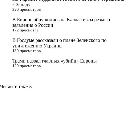
к Западу
s
m
k
326 просмотров
s
В Европе обрушились на Каллас из-за резкого
n
заявления о России
172 просмотра
i
В Госдуме рассказали о плане Зеленского по
k
уничтожению Украины
i
130 просмотров
Трамп назвал главных «убийц» Европы
129 просмотров
Читайте также: