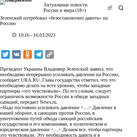
Перейти
Актуальные новости
к
России и мира (18+)
сути
Зеленский потребовал «безостановочно давить» на
Россию
10:16 - 16.03.2023
T
V
O
T
C
w
K
d
e
o
Президент Украины Владимир Зеленский заявил, что
i
n
l
p
необходимо непрерывно усиливать давление на Россию,
сообщает URA.RU. Глава государства отметил, что это
t
o
e
y
необходимо делать на всех уровнях, чтобы западные
t
k
g
L
партнеры «это чувствовали». По его словам, следует
ограничить возможности России в обходе западных
e
l
r
i
санкций, передает
News.ru
.
r
a
a
n
«Надо постоянно усиливать давление <…> Давление в
нашей обороне, в санкциях против России, в
s
m
k
уничтожении путей обхода санкций российским
s
государством и его компаниями, в политическом и
юридическом давлении <…> Делаем все, чтобы партнеры
n
это чувствовали. Эту необходимость давить и в