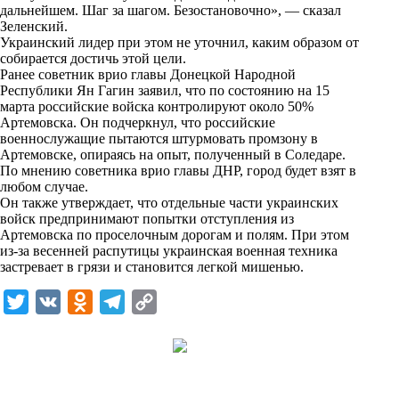
i
дальнейшем. Шаг за шагом. Безостановочно», —
сказал
Зеленский.
k
Украинский лидер при этом не уточнил, каким образом от
собирается достичь этой цели.
i
Ранее советник врио главы Донецкой Народной
Республики Ян Гагин заявил, что по состоянию на 15
марта российские войска контролируют около 50%
Артемовска. Он подчеркнул, что российские
военнослужащие пытаются штурмовать промзону в
Артемовске, опираясь на опыт, полученный в Соледаре.
По мнению советника врио главы ДНР, город будет взят в
любом случае.
Он также утверждает, что отдельные части украинских
войск предпринимают попытки отступления из
Артемовска по проселочным дорогам и полям. При этом
из-за весенней распутицы украинская военная техника
застревает в грязи и становится легкой мишенью.
T
V
O
T
C
w
K
d
e
o
i
n
l
p
t
o
e
y