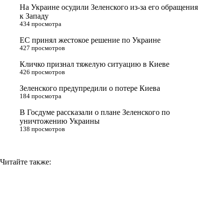
t
k
g
L
На Украине осудили Зеленского из-за его обращения
e
l
r
i
к Западу
434 просмотра
r
a
a
n
ЕС принял жестокое решение по Украине
s
m
k
427 просмотров
s
Кличко признал тяжелую ситуацию в Киеве
n
426 просмотров
i
Зеленского предупредили о потере Киева
184 просмотра
k
i
В Госдуме рассказали о плане Зеленского по
уничтожению Украины
138 просмотров
Читайте также: