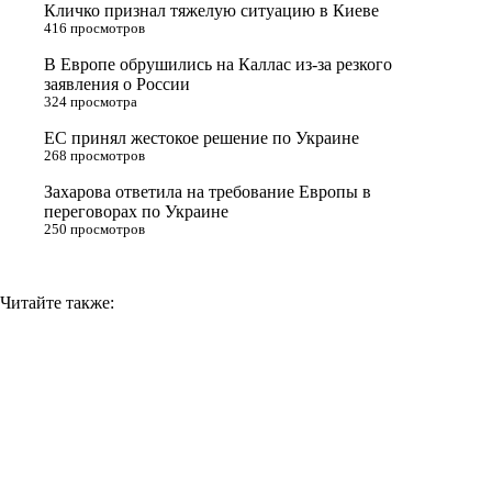
Кличко признал тяжелую ситуацию в Киеве
s
m
k
416 просмотров
s
В Европе обрушились на Каллас из-за резкого
n
заявления о России
324 просмотра
i
ЕС принял жестокое решение по Украине
k
268 просмотров
i
Захарова ответила на требование Европы в
переговорах по Украине
250 просмотров
Читайте также: