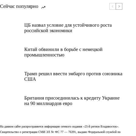
Сейчас популярно
ЦБ назвал условие для устойчивого роста
российской экономики
Китай обвинили в борьбе с немецкой
промышленностью
Трамп решил ввести эмбарго против союзника
США
Британия присоединилась к кредиту Украине
на 90 миллиардов евро
На данном сайте распространяется информация сетевого издания «25-й регион Владивосток».
Свидетельство о регистрации СМИ ЭЛ № ФС 77 — 76391, выдано Федеральной службой по