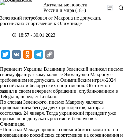
Перейти
Актуальные новости
к
России и мира (18+)
сути
Зеленский потребовал от Макрона не допускать
российских спортсменов к Олимпиаде
18:57 - 30.01.2023
T
V
O
T
C
w
K
d
e
o
Президент Украины Владимир Зеленский написал письмо
i
n
l
p
своему французскому коллеге Эммануэлю Макрону с
требованием не допускать к Олимпийским играм-2024
t
o
e
y
российских и белорусских спортсменов. Об этом он
t
k
g
L
заявил в своем вечернем обращении, опубликованном в
Telegram, передает
Lenta.ru
.
e
l
r
i
По словам Зеленского, письмо Макрону является
r
a
a
n
продолжением беседы двух президентов, которая
состоялась 24 января. Тогда украинский президент уже
s
m
k
призывал не допускать россиян и белорусов к
s
Олимпиаде.
«Попытки Международного олимпийского комитета по
n
возвращению российских спортсменов на соревнования и