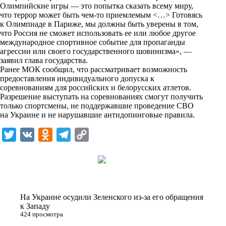
i
Олимпийские игры — это попытка сказать всему миру,
что террор может быть чем-то приемлемым <…> Готовясь
k
к Олимпиаде в Париже, мы должны быть уверены в том,
что Россия не сможет использовать ее или любое другое
i
международное спортивное событие для пропаганды
агрессии или своего государственного шовинизма», —
заявил глава государства.
Ранее МОК сообщил, что рассматривает возможность
предоставления индивидуального допуска к
соревнованиям для российских и белорусских атлетов.
Разрешение выступать на соревнованиях смогут получить
только спортсмены, не поддержавшие проведение СВО
на Украине и не нарушавшие антидопинговые правила.
T
V
O
T
C
w
K
d
e
o
i
n
l
p
t
o
e
y
t
k
g
L
На Украине осудили Зеленского из-за его обращения
e
l
r
i
к Западу
424 просмотра
r
a
a
n