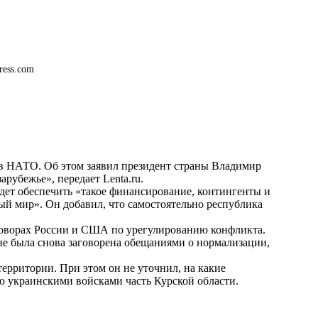
ress.com
ь в НАТО. Об этом заявил президент страны Владимир
 зарубежье», передает
Lenta.ru
.
удет обеспечить «такое финансирование, контингенты и
ый мир». Он добавил, что самостоятельно республика
говорах России и США по урегулированию конфликта.
 не была снова заговорена обещаниями о нормализации,
территории. При этом он не уточнил, на какие
 украинскими войсками часть Курской области.