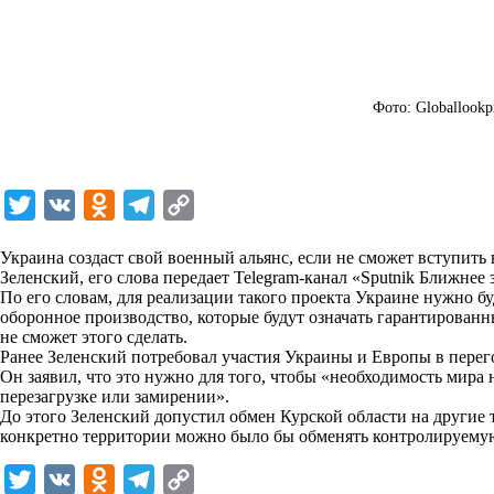
Фото: Globallookp
T
V
O
T
C
w
K
d
e
o
Украина создаст свой военный альянс, если не сможет вступит
i
n
l
p
Зеленский, его слова передает Telegram-канал «Sputnik Ближнее
По его словам, для реализации такого проекта Украине нужно б
t
o
e
y
оборонное производство, которые будут означать гарантированн
t
k
g
L
не сможет этого сделать.
Ранее Зеленский потребовал участия Украины и Европы в пере
e
l
r
i
Он заявил, что это нужно для того, чтобы «необходимость мира
r
a
a
n
перезагрузке или замирении».
До этого Зеленский допустил обмен Курской области на другие 
s
m
k
конкретно территории можно было бы обменять контролируемую
s
T
V
O
T
C
n